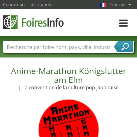
Connexion
Inscription
Français
Toggle
navigat
Foire noms
Pays
Villes
Secteurs de foire
Secteurs du fournisseur de services
Anime-Marathon Königslutter
am Elm
| La convention de la culture pop japonaise