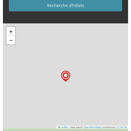
+
−
Leaflet
|
Map data ©
OpenStreetMap
contributors,
CC-BY-SA