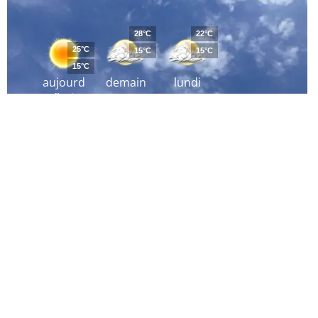
28°C
22°C
25°C
15°C
15°C
15°C
aujourd
demain
lundi
´hui