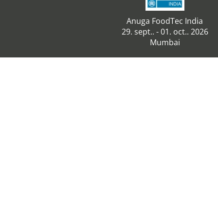
Anuga FoodTec India
29. sept.. - 01. oct.. 2026
Mumbai