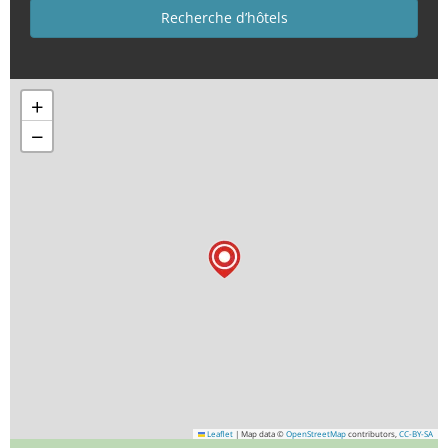
+
−
Leaflet
|
Map data ©
OpenStreetMap
contributors,
CC-BY-SA