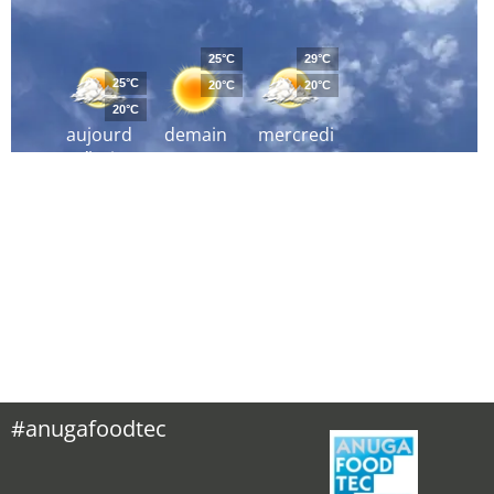
25°C
29°C
25°C
20°C
20°C
20°C
aujourd
demain
mercredi
´hui
#anugafoodtec