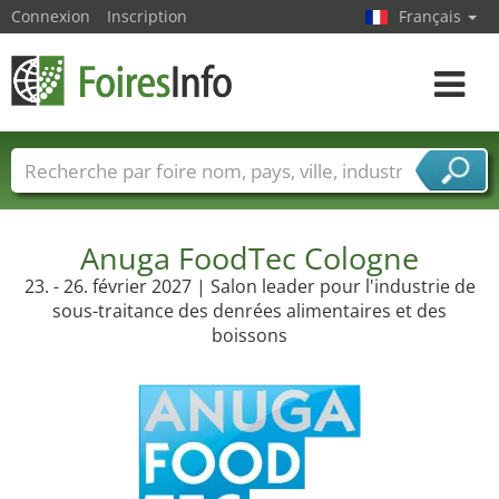
Connexion
Inscription
Français
Toggle
navigat
Foire noms
Pays
Villes
Secteurs de foire
Secteurs du fournisseur de services
Anuga FoodTec Cologne
23. - 26. février 2027 | Salon leader pour l'industrie de
sous-traitance des denrées alimentaires et des
boissons