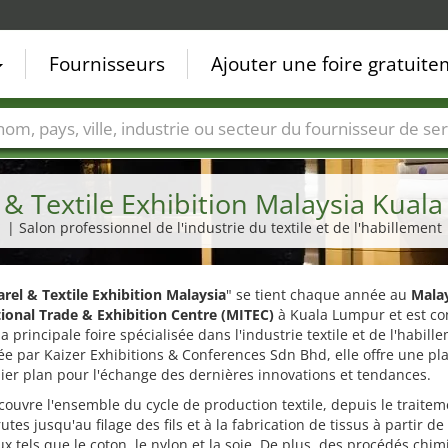
Fournisseurs
Ajouter une foire gratuit
Villes
Secteurs de foire
Secteurs du fournisseur de ser
 & Textile Exhibition Malaysia Kual
| Salon professionnel de l'industrie du textile et de l'habillement
rel & Textile Exhibition Malaysia
" se tient chaque année au
Mala
tional Trade & Exhibition Centre (MITEC)
à Kuala Lumpur et est co
 principale foire spécialisée dans l'industrie textile et de l'habill
e par Kaizer Exhibitions & Conferences Sdn Bhd, elle offre une pl
er plan pour l'échange des dernières innovations et tendances.
 couvre l'ensemble du cycle de production textile, depuis le traite
rutes jusqu'au filage des fils et à la fabrication de tissus à partir de
x tels que le coton, le nylon et la soie. De plus, des procédés chi