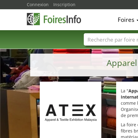
Connexion
Inscription
Foires
Foire noms
Pays
Apparel
La "
Appa
Interna
comme la
Organisé
de premi
La foire
fibres b
matériau