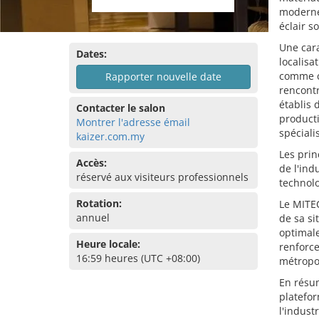
moderne
éclair s
Une cara
Dates:
localis
comme ce
Rapporter nouvelle date
rencontr
établis 
Contacter le salon
producti
Montrer l'adresse émail
spéciali
kaizer.com.my
Les prin
Accès:
de l'ind
réservé aux visiteurs professionnels
technolo
Rotation:
Le MITEC
annuel
de sa si
optimale
Heure locale:
renforc
16:59 heures (UTC +08:00)
métropol
En résum
platefor
l'indust