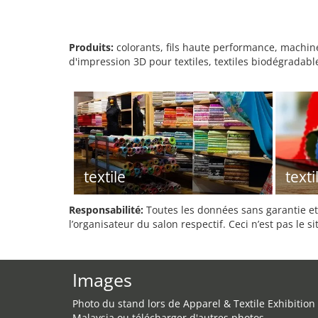
Produits:
colorants, fils haute performance, machine
d'impression 3D pour textiles, textiles biodégradable
textile
texti
Responsabilité:
Toutes les données sans garantie et 
l’organisateur du salon respectif. Ceci n’est pas le sit
Images
Photo du stand lors de Apparel & Textile Exhibition
Malaysia ou télécharger d'autres photos