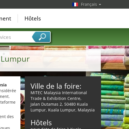
Français
ement
Hôtels
vices
a Lumpur
Ville de la foire:
ysia
nsidérée
MITEC Malaysia International
ement.
Trade & Exhibition Centre,
ateforme
Jalan Dutamas 2, 50480 Kuala
Lumpur, Kuala Lumpur, Malaysia
ment des
Hôtels
miques