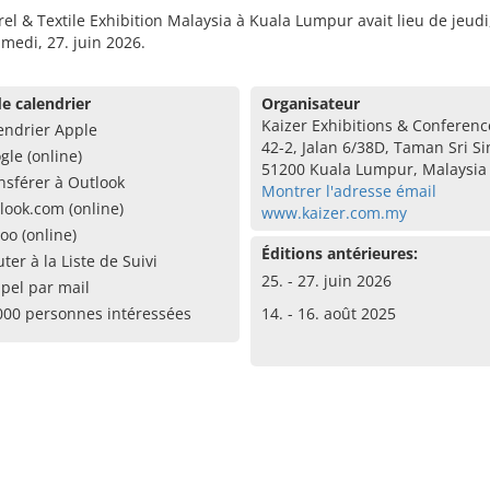
el & Textile Exhibition Malaysia à Kuala Lumpur avait lieu de jeudi
amedi, 27. juin 2026.
e calendrier
Organisateur
Kaizer Exhibitions & Conferenc
endrier Apple
42-2, Jalan 6/38D, Taman Sri Si
gle (online)
51200 Kuala Lumpur, Malaysia
nsférer à Outlook
Montrer l'adresse émail
look.com (online)
www.kaizer.com.my
oo (online)
Éditions antérieures:
uter à la Liste de Suivi
25. - 27. juin 2026
pel par mail
000 personnes intéressées
14. - 16. août 2025