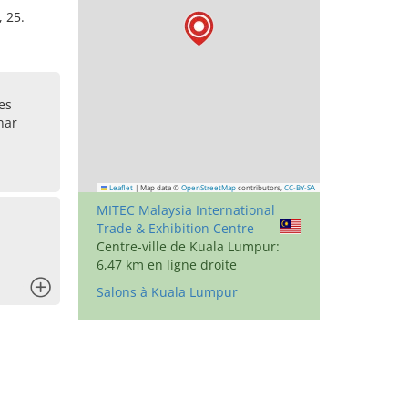
, 25.
es
nar
Leaflet
|
Map data ©
OpenStreetMap
contributors,
CC-BY-SA
MITEC Malaysia International
Trade & Exhibition Centre
Centre-ville de Kuala Lumpur:
6,47 km en ligne droite
x
Salons à Kuala Lumpur