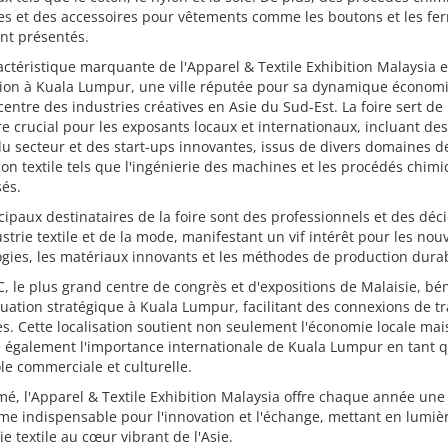
s et des accessoires pour vêtements comme les boutons et les fe
ont présentés.
ctéristique marquante de l'Apparel & Textile Exhibition Malaysia e
ation à Kuala Lumpur, une ville réputée pour sa dynamique économ
ntre des industries créatives en Asie du Sud-Est. La foire sert de
e crucial pour les exposants locaux et internationaux, incluant de
du secteur et des start-ups innovantes, issus de divers domaines de
on textile tels que l'ingénierie des machines et les procédés chim
sés.
cipaux destinataires de la foire sont des professionnels et des déc
ustrie textile et de la mode, manifestant un vif intérêt pour les nou
gies, les matériaux innovants et les méthodes de production dura
, le plus grand centre de congrès et d'expositions de Malaisie, bén
tuation stratégique à Kuala Lumpur, facilitant des connexions de t
s. Cette localisation soutient non seulement l'économie locale mai
e également l'importance internationale de Kuala Lumpur en tant 
e commerciale et culturelle.
é, l'Apparel & Textile Exhibition Malaysia offre chaque année une
me indispensable pour l'innovation et l'échange, mettant en lumiè
rie textile au cœur vibrant de l'Asie.