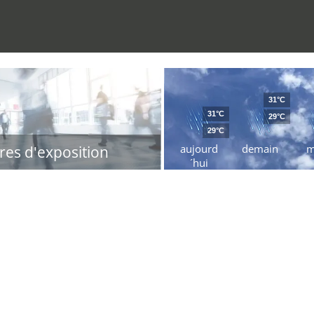
31°C
31°C
29°C
29°C
aujourd
demain
m
res d'exposition
´hui