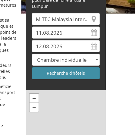
pour date de foire à Kuala
rmetures
Lumpur
st sa
ique et
 point de
s leaders
 la
iques
ideurs
velles
ble.
éficie
ransport
+
s
que
−
re