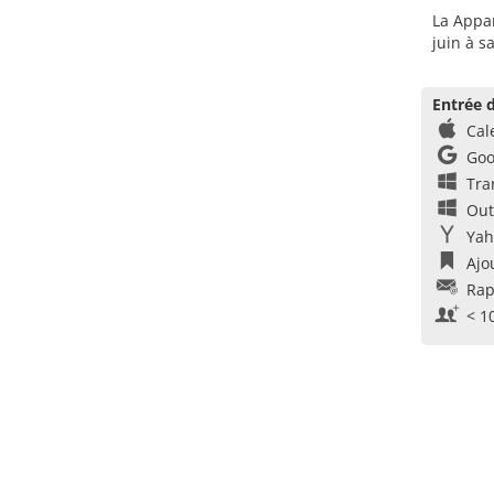
La Appar
juin à s
Entrée d
Cal
Goo
Tra
Out
Yah
Ajo
Rap
< 1