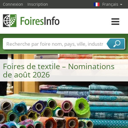
Connexion
Inscription
Français
Toggle
navigat
Foire noms
Pays
Villes
Secteurs de foire
Secteurs du fournisseur de services
Foires de textile – Nominations
de août 2026