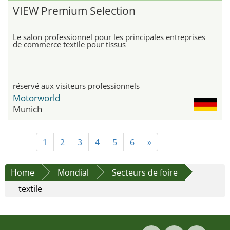
VIEW Premium Selection
Le salon professionnel pour les principales entreprises
de commerce textile pour tissus
réservé aux visiteurs professionnels
Motorworld
Munich
1
2
3
4
5
6
»
Home
Mondial
Secteurs de foire
textile