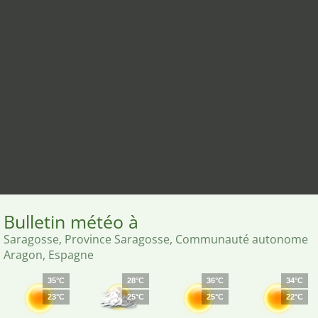
Bulletin météo à
Saragosse, Province Saragosse, Communauté autonome
Aragon, Espagne
35°C
28°C
36°C
34°C
23°C
25°C
25°C
22°C