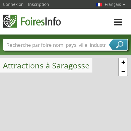
Connexion
Inscription
Français
Toggle
navigat
Foire noms
Pays
Villes
Secteurs de foire
Secteurs du fournisseur de services
+
Attractions à Saragosse
−