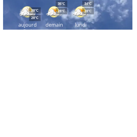
35°C
34°C
28°C
28°C
28°C
28°C
aujourd
demain
lundi
´hui