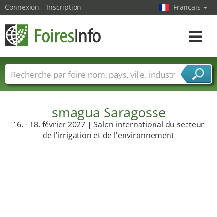
Connexion
Inscription
Français
Toggle
navigat
Foire noms
Pays
Villes
Secteurs de foire
Secteurs du fournisseur de services
smagua Saragosse
16. - 18. février 2027 | Salon international du secteur
de l'irrigation et de l'environnement