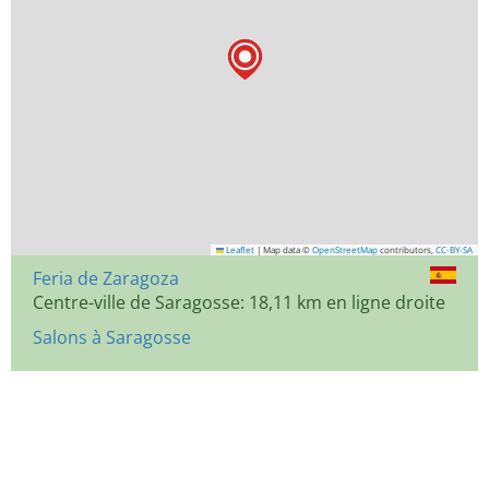
Leaflet
|
Map data ©
OpenStreetMap
contributors,
CC-BY-SA
Feria de Zaragoza
Centre-ville de Saragosse: 18,11 km en ligne droite
Salons à Saragosse