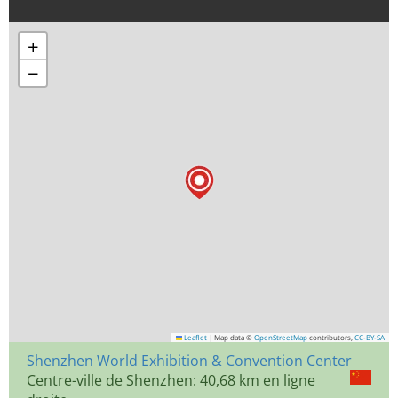
+
−
Leaflet
|
Map data ©
OpenStreetMap
contributors,
CC-BY-SA
Shenzhen World Exhibition & Convention Center
Centre-ville de Shenzhen: 40,68 km en ligne