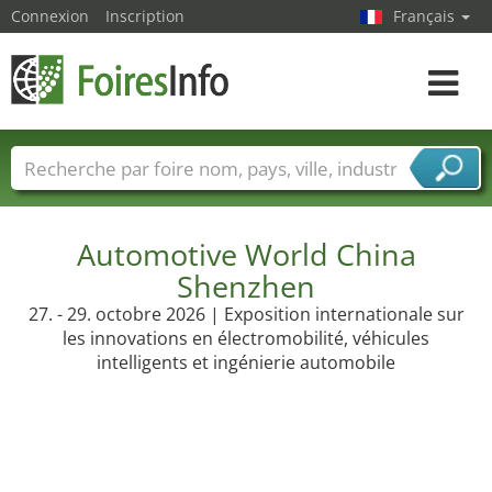
Connexion
Inscription
Français
Toggle
navigat
Foire noms
Pays
Villes
Secteurs de foire
Secteurs du fournisseur de services
Automotive World China
Shenzhen
27. - 29. octobre 2026 | Exposition internationale sur
les innovations en électromobilité, véhicules
intelligents et ingénierie automobile