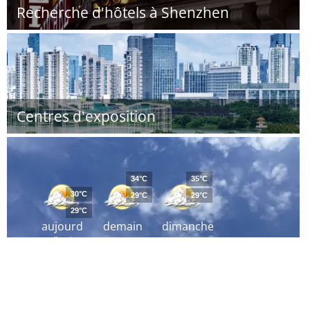
Recherche d'hôtels à Shenzhen
Centres d'exposition
34°C
35°C
30°C
29°C
29°C
29°C
aujourd
demain
dimanche
´hui