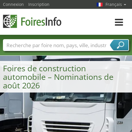
Connexion
Inscription
Français
Toggle
navigat
Foire noms
Pays
Villes
Secteurs de foire
Secteurs du fournisseur de services
Foires de construction
automobile – Nominations de
août 2026