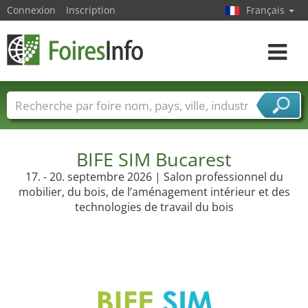
Connexion
Inscription
Français
Toggle
navigat
Foire noms
Pays
Villes
Secteurs de foire
Secteurs du fournisseur de services
BIFE SIM Bucarest
17. - 20. septembre 2026 | Salon professionnel du
mobilier, du bois, de l’aménagement intérieur et des
technologies de travail du bois