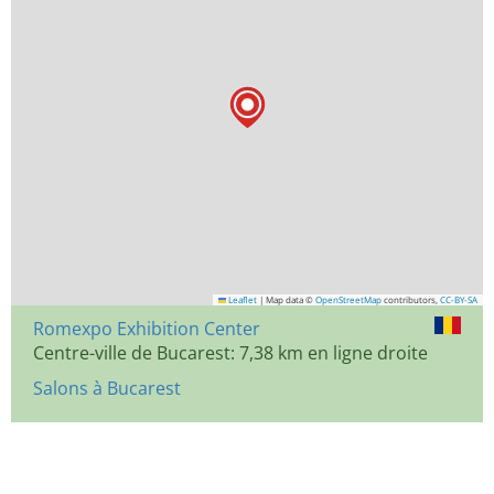
Leaflet
|
Map data ©
OpenStreetMap
contributors,
CC-BY-SA
Romexpo Exhibition Center
Centre-ville de Bucarest: 7,38 km en ligne droite
Salons à Bucarest