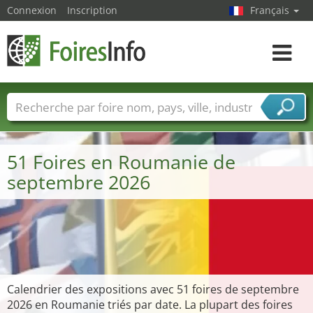
Connexion
Inscription
Français
Toggle
navigat
Foire noms
Pays
Villes
Secteurs de foire
Secteurs du fournisseur de services
51 Foires en Roumanie de
septembre 2026
Calendrier des expositions avec 51 foires de septembre
2026 en Roumanie triés par date. La plupart des foires