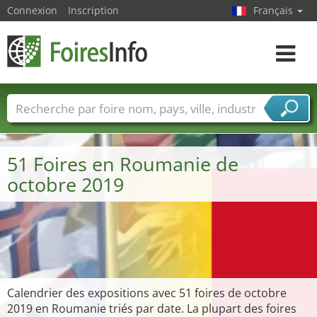
Connexion
Inscription
Français
Toggle
navigat
Foire noms
Pays
Villes
Secteurs de foire
Secteurs du fournisseur de services
51 Foires en Roumanie de
octobre 2019
Calendrier des expositions avec 51 foires de octobre
2019 en Roumanie triés par date. La plupart des foires