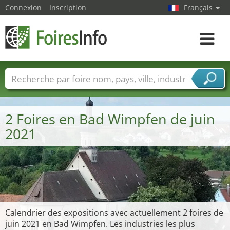
Connexion
Inscription
Français
Toggle
navigat
Foire noms
Pays
Villes
Secteurs de foire
Secteurs du fournisseur de services
2 Foires en Bad Wimpfen de juin
2021
Calendrier des expositions avec actuellement 2 foires de
juin 2021 en Bad Wimpfen. Les industries les plus