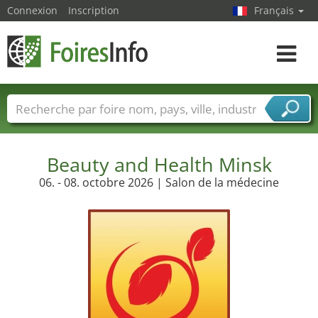
Connexion
Inscription
Français
Toggle
navigat
Foire noms
Pays
Villes
Secteurs de foire
Secteurs du fournisseur de services
Beauty and Health Minsk
06. - 08. octobre 2026 | Salon de la médecine