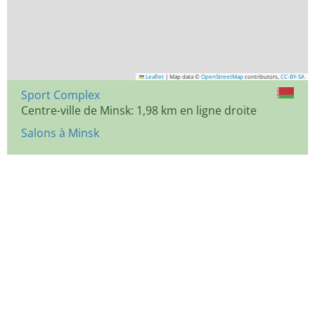
Leaflet
|
Map data ©
OpenStreetMap
contributors,
CC-BY-SA
Sport Complex
Centre-ville de Minsk: 1,98 km en ligne droite
Salons à Minsk