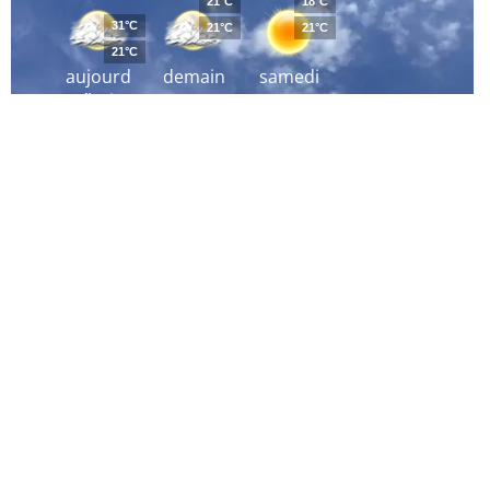
21°C
18°C
31°C
21°C
21°C
21°C
aujourd
demain
samedi
´hui