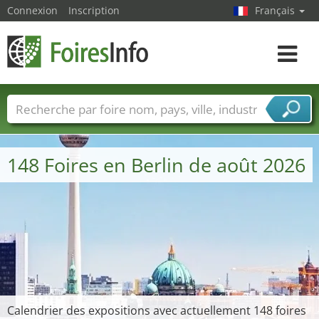
Connexion
Inscription
Français
Toggle
navigat
Foire noms
Pays
Villes
Secteurs de foire
Secteurs du fournisseur de services
148 Foires en Berlin de août 2026
Calendrier des expositions avec actuellement 148 foires