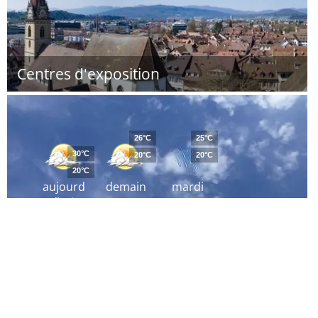
Centres d'exposition
26°C
25°C
30°C
20°C
20°C
20°C
aujourd
demain
mardi
´hui