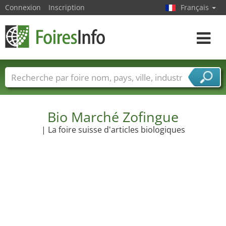
Connexion
Inscription
Français
Toggle
navigat
Foire noms
Pays
Villes
Secteurs de foire
Secteurs du fournisseur de services
Bio Marché Zofingue
| La foire suisse d'articles biologiques