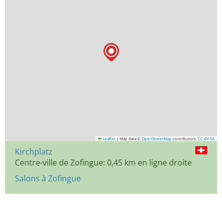
Leaflet
|
Map data ©
OpenStreetMap
contributors,
CC-BY-SA
Kirchplatz
Centre-ville de Zofingue: 0,45 km en ligne droite
Salons à Zofingue