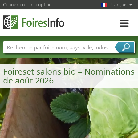
Connexion
Inscription
Français
Toggle
navigat
Foire noms
Pays
Villes
Secteurs de foire
Secteurs du fournisseur de services
Foireset salons bio – Nominations
de août 2026