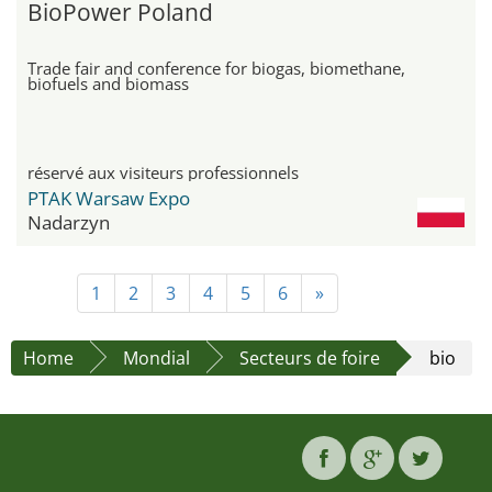
BioPower Poland
Trade fair and conference for biogas, biomethane,
biofuels and biomass
réservé aux visiteurs professionnels
PTAK Warsaw Expo
Nadarzyn
1
2
3
4
5
6
»
Home
Mondial
Secteurs de foire
bio