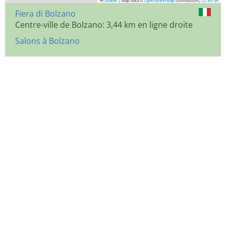
Leaflet
|
Map data ©
OpenStreetMap
contributors,
CC-BY-SA
Fiera di Bolzano
Centre-ville de Bolzano: 3,44 km en ligne droite
Salons à Bolzano