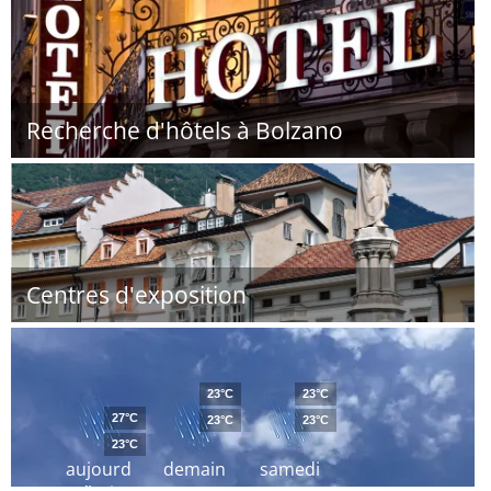
Recherche d'hôtels à Bolzano
Centres d'exposition
23°C
23°C
27°C
23°C
23°C
23°C
aujourd
demain
samedi