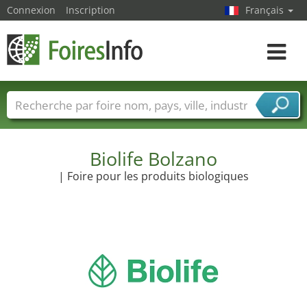
Connexion
Inscription
Français
Toggle
navigat
Foire noms
Pays
Villes
Secteurs de foire
Secteurs du fournisseur de services
Biolife Bolzano
| Foire pour les produits biologiques