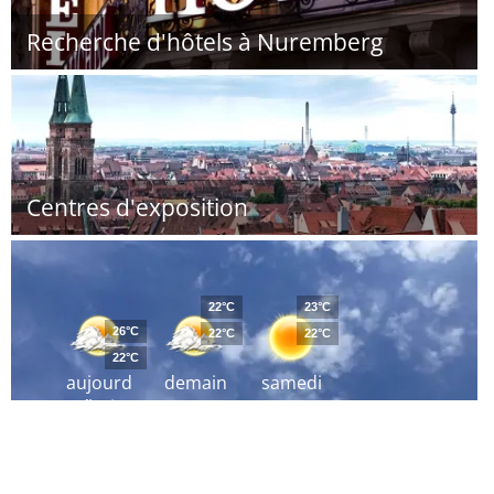
Recherche d'hôtels à Nuremberg
Centres d'exposition
22°C
23°C
26°C
22°C
22°C
22°C
aujourd
demain
samedi
´hui