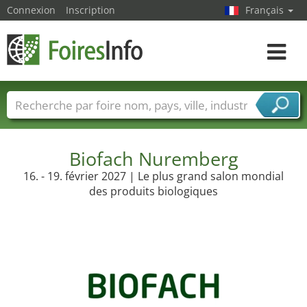
Connexion
Inscription
Français
Toggle
navigat
Foire noms
Pays
Villes
Secteurs de foire
Secteurs du fournisseur de services
Biofach Nuremberg
16. - 19. février 2027 | Le plus grand salon mondial
des produits biologiques