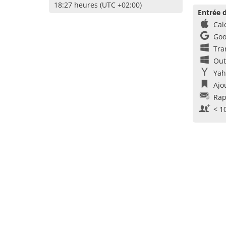
18:27 heures (UTC +02:00)
Entrée d
Cal
Goo
Tra
Out
Yah
Ajo
Rap
< 1