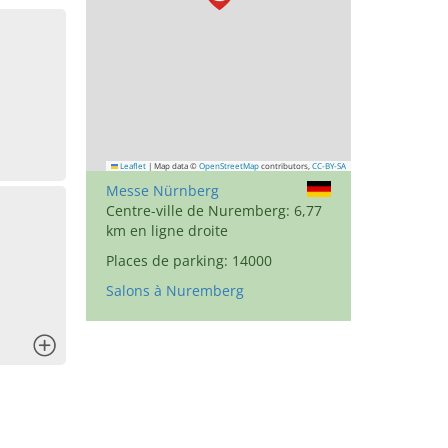
Leaflet
|
Map data ©
OpenStreetMap
contributors,
CC-BY-SA
Messe Nürnberg
Centre-ville de Nuremberg: 6,77
km en ligne droite
Places de parking: 14000
Salons à Nuremberg
x