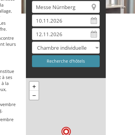
la
llage,
r
Les
fre.
ncontre
nt leurs
nstitue
t à ses
 à la
+
eux,
−
novembre
g.
ovembre