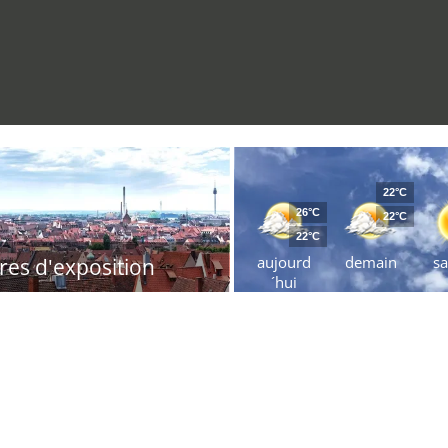
22°C
26°C
22°C
22°C
aujourd
demain
s
res d'exposition
´hui