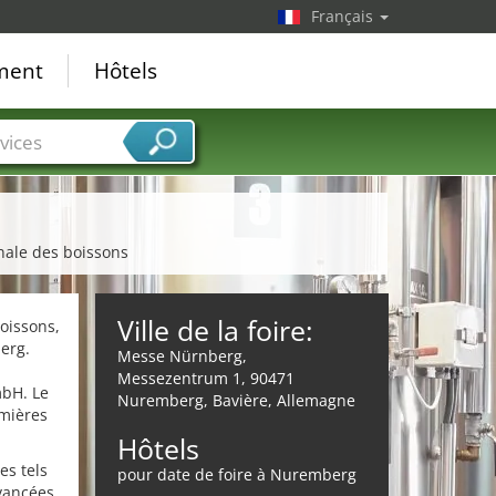
Français
ement
Hôtels
vices
nale des boissons
Ville de la foire:
oissons,
erg.
Messe Nürnberg,
Messezentrum 1, 90471
mbH. Le
Nuremberg, Bavière, Allemagne
emières
Hôtels
es tels
pour date de foire à Nuremberg
avancées