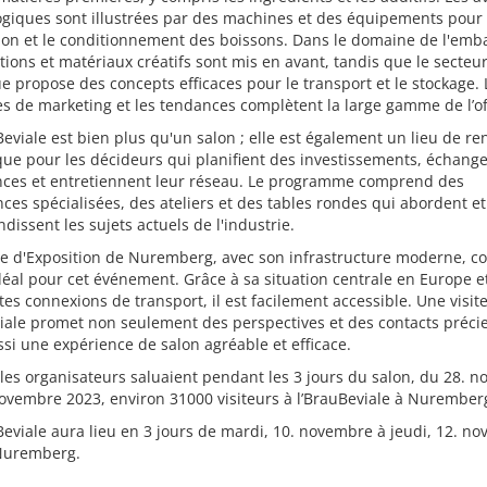
giques sont illustrées par des machines et des équipements pour 
on et le conditionnement des boissons. Dans le domaine de l'emba
tions et matériaux créatifs sont mis en avant, tandis que le secteu
ue propose des concepts efficaces pour le transport et le stockage. 
es de marketing et les tendances complètent la large gamme de l’of
eviale est bien plus qu'un salon ; elle est également un lieu de re
e pour les décideurs qui planifient des investissements, échange
nces et entretiennent leur réseau. Le programme comprend des
ces spécialisées, des ateliers et des tables rondes qui abordent et
dissent les sujets actuels de l'industrie.
e d'Exposition de Nuremberg, avec son infrastructure moderne, co
idéal pour cet événement. Grâce à sa situation centrale en Europe e
tes connexions de transport, il est facilement accessible. Une visite
iale promet non seulement des perspectives et des contacts préci
si une expérience de salon agréable et efficace.
 les organisateurs saluaient pendant les 3 jours du salon, du 28. 
ovembre 2023, environ 31000 visiteurs à l’BrauBeviale à Nurember
eviale aura lieu en 3 jours de mardi, 10. novembre à jeudi, 12. n
Nuremberg.