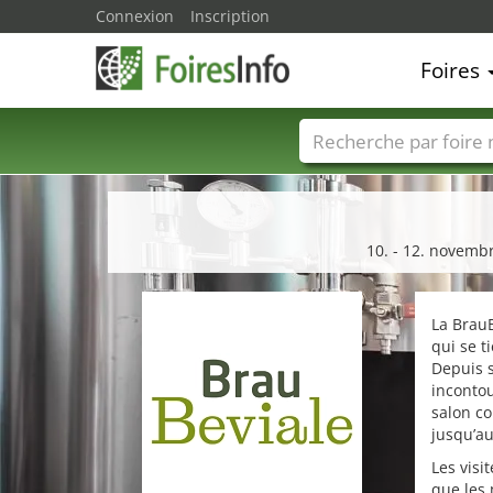
Connexion
Inscription
Foires
Foire noms
Pays
10. - 12. novemb
La BrauB
qui se 
Depuis s
inconto
salon co
jusqu’au
Les visi
que les 