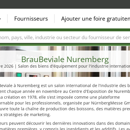
Fournisseurs
Ajouter une foire gratuit
Villes
Secteurs de foire
Secteurs du fournisseur de ser
BrauBeviale Nuremberg
re 2026 | Salon des biens d'équipement pour l'industrie internatio
eviale à Nuremberg est un salon international de l'industrie des b
tient chaque année en novembre au Centre d'Exposition de Nuremb
a création en 1978, elle s’est imposée comme une plateforme
urnable pour les professionnels, organisée par NürnbergMesse G
uvre toute la chaîne de production des boissons, des matières pr
x stratégies de marketing.
teurs peuvent découvrir les dernières innovations dans des domain
matières premières, y compris les ingrédients et les additifs. Les 