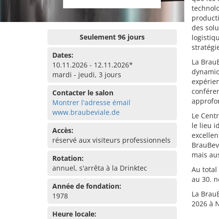
technolo
producti
des solu
Seulement 96 jours
logistiq
stratégi
Dates:
La BrauB
10.11.2026 - 12.11.2026*
dynamiqu
mardi - jeudi, 3 jours
expérie
conféren
Contacter le salon
approfon
Montrer l'adresse émail
www.braubeviale.de
Le Centr
le lieu 
Accès:
excellen
réservé aux visiteurs professionnels
BrauBev
mais aus
Rotation:
annuel, s'arrêta à la Drinktec
Au total
au 30. n
Année de fondation:
La BrauB
1978
2026 à 
Heure locale: