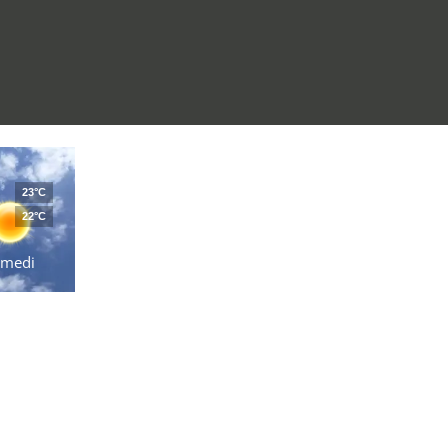
23°C
22°C
amedi