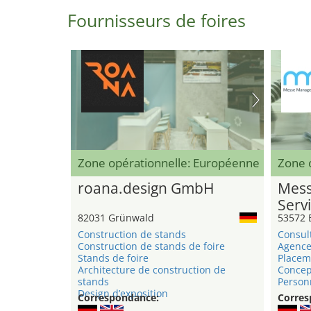
Fournisseurs de foires
Zone opérationnelle: Européenne
Zone o
roana.design GmbH
Mess
Serv
82031 Grünwald
53572 
Construction de stands
Consul
Construction de stands de foire
Agence
Stands de foire
Placem
Architecture de construction de
Concep
stands
Person
Design d’exposition
Correspondance:
Corres