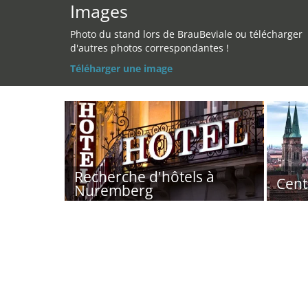
Images
Photo du stand lors de BrauBeviale ou télécharger
d'autres photos correspondantes !
Téléharger une image
Recherche d'hôtels à
Cent
Nuremberg