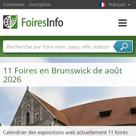
Connexion
Inscription
Français
Toggle
navigat
Foire noms
Pays
Villes
Secteurs de foire
Secteurs du fournisseur de services
11 Foires en Brunswick de août
2026
Calendrier des expositions avec actuellement 11 foires