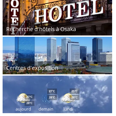
Recherche d'hôtels à Osaka
Centres d'exposition
27°C
25°C
27°C
28°C
28°C
28°C
aujourd
demain
lundi
´hui