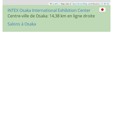
Leaflet
|
Map data ©
OpenStreetMap
contributors,
CC-BY-SA
INTEX Osaka International Exhibition Center
Centre-ville de Osaka: 14,38 km en ligne droite
Salons à Osaka