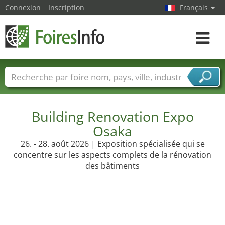
Connexion
Inscription
Français
Toggle
navigat
Foire noms
Pays
Villes
Secteurs de foire
Secteurs du fournisseur de services
Building Renovation Expo
Osaka
26. - 28. août 2026 | Exposition spécialisée qui se
concentre sur les aspects complets de la rénovation
des bâtiments