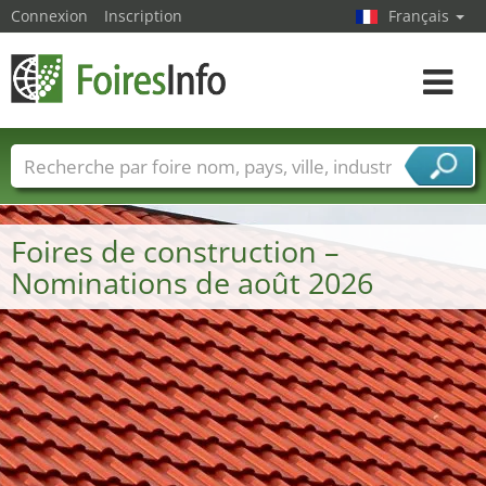
Connexion
Inscription
Français
Toggle
navigat
Foire noms
Pays
Villes
Secteurs de foire
Secteurs du fournisseur de services
Foires de construction –
Nominations de août 2026