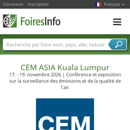
Connexion
Inscription
Français
Toggle
navigat
Foire noms
Pays
Villes
Secteurs de foire
Secteurs du fournisseur de services
CEM ASIA Kuala Lumpur
17. - 19. novembre 2026 | Conférence et exposition
sur la surveillance des émissions et de la qualité de
l'air