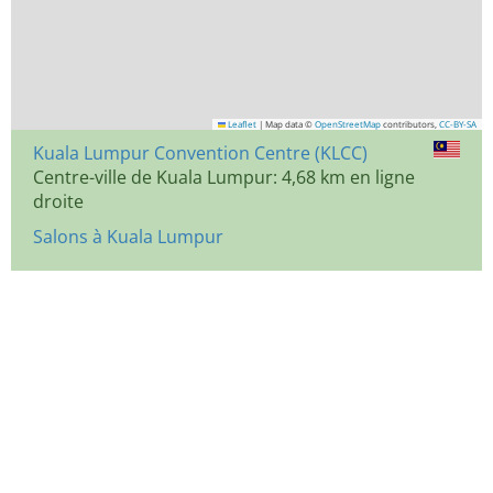
Leaflet
|
Map data ©
OpenStreetMap
contributors,
CC-BY-SA
Kuala Lumpur Convention Centre (KLCC)
Centre-ville de Kuala Lumpur: 4,68 km en ligne
droite
Salons à Kuala Lumpur