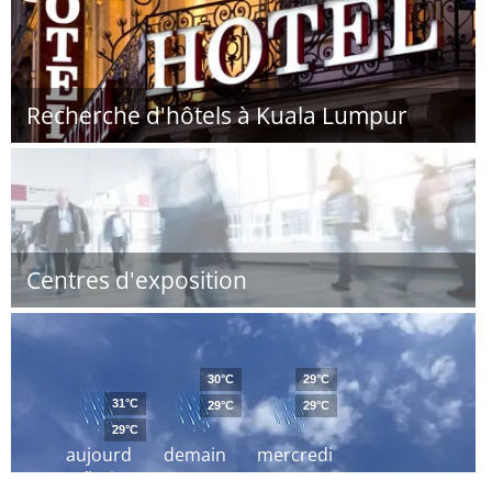
Recherche d'hôtels à Kuala Lumpur
Centres d'exposition
30°C
29°C
31°C
29°C
29°C
29°C
aujourd
demain
mercredi
´hui