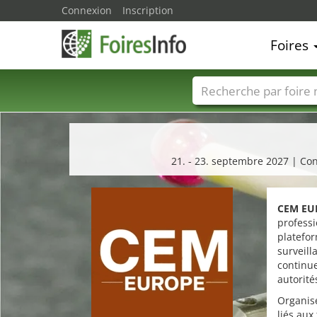
Connexion
Inscription
Foires
Foire noms
Pays
21. - 23. septembre 2027 | Co
CEM EU
profess
platefo
surveill
continue
autorité
Organis
liés au