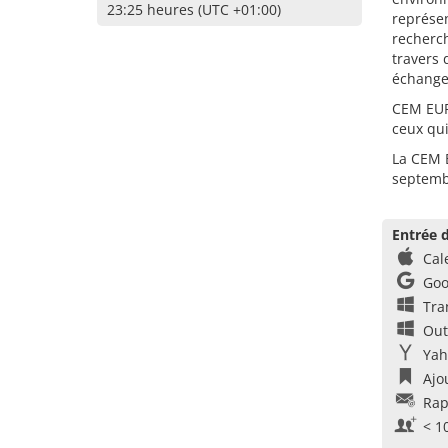
23:25 heures (UTC +01:00)
représen
recherc
travers 
échanges
CEM EUR
ceux qui
La CEM E
septemb
Entrée d
Cal
Goo
Tra
Out
Yah
Ajo
Rap
< 1