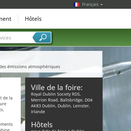
Français
ement
Hôtels
vices
e des émissions atmosphériques
Ville de la foire:
Royal Dublin Society RDS,
t de la
Merrion Road, Ballsbridge, D04
sure
AK83 Dublin, Dublin, Leinster,
ts,
Irlande
Hôtels
nements
mbine