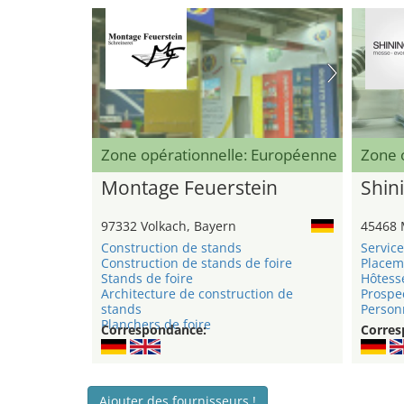
Zone opérationnelle: Européenne
Zone 
Montage Feuerstein
Shini
97332 Volkach, Bayern
45468 
Construction de stands
Service
Construction de stands de foire
Placem
Stands de foire
Hôtess
Architecture de construction de
Prospe
stands
Personn
Planchers de foire
Correspondance:
Corres
Ajouter des fournisseurs !