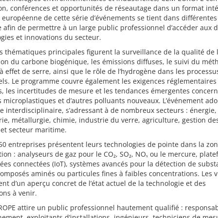
on, conférences et opportunités de réseautage dans un format inté
n européenne de cette série d’événements se tient dans différentes 
 afin de permettre à un large public professionnel d’accéder aux 
gies et innovations du secteur.
s thématiques principales figurent la surveillance de la qualité de l’
tion du carbone biogénique, les émissions diffuses, le suivi du mét
à effet de serre, ainsi que le rôle de l’hydrogène dans les processu
iels. Le programme couvre également les exigences réglementaires
s, les incertitudes de mesure et les tendances émergentes concern
s microplastiques et d’autres polluants nouveaux. L’événement ad
 interdisciplinaire, s’adressant à de nombreux secteurs : énergie,
ie, métallurgie, chimie, industrie du verre, agriculture, gestion de
et secteur maritime.
50 entreprises présentent leurs technologies de pointe dans la zo
tion : analyseurs de gaz pour le CO₂, SO₂, NOₓ ou le mercure, plat
es connectées (IoT), systèmes avancés pour la détection de subst
composés aminés ou particules fines à faibles concentrations. Les v
ent d’un aperçu concret de l’état actuel de la technologie et des
ons à venir.
OPE attire un public professionnel hautement qualifié : responsa
ement, exploitants d’installations, ingénieurs, techniciens de mes