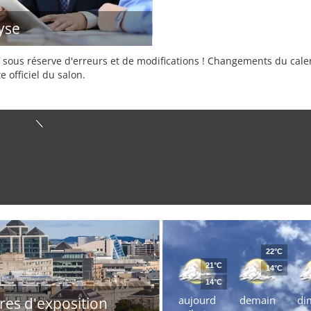
yse
sous réserve d'erreurs et de modifications ! Changements du calend
e officiel du salon.
22°C
21°C
14°C
14°C
aujourd
demain
di
res d'exposition