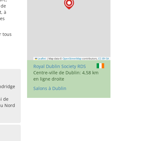
 de
, à
des
r tous
Leaflet
|
Map data ©
OpenStreetMap
contributors,
CC-BY-SA
Royal Dublin Society RDS
Centre-ville de Dublin: 4,58 km
en ligne droite
ndridge
Salons à Dublin
i de
du Nord