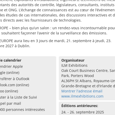
tants des autorités de contrôle, législateurs, consultants, instituts
he et ONG. L’échange de connaissances est au cœur de l’événement
des études de cas internationales, des discussions interactives et 
 directs avec les fournisseurs de technologies.
OPE – bien plus qu’un salon : un rendez-vous incontournable pou
 souhaitent façonner l’avenir de la surveillance des émissions.
UROPE aura lieu en 3 jours de mardi, 21. septembre à jeudi, 23.
re 2027 à Dublin.
e calendrier
Organisateur
ILM Exhibitions
endrier Apple
Oak Court Business Centre, Sa
gle (online)
Park, Porters Wood
nsférer à Outlook
AL36PH St Albans, Royaume-Un
look.com (online)
Grande-Bretagne et d'Irlande 
oo (online)
Montrer l'adresse émail
www.ilmexhibitions.com
uter à la Liste de Suivi
pel par mail
Éditions antérieures:
000 personnes intéressées
24. - 26. septembre 2025