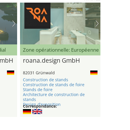
ial
Zone opérationnelle: Européenne
GmbH
roana.design GmbH
82031 Grünwald
Construction de stands
Construction de stands de foire
n
Stands de foire
Architecture de construction de
stands
Design d’exposition
Correspondance: