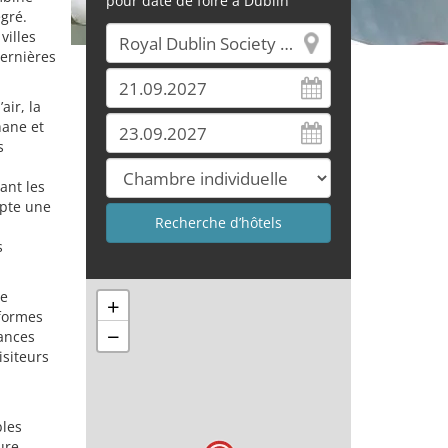
pour date de foire à Dublin
gré.
villes
dernières
air, la
hane et
s
ant les
opte une
s
ne
+
eformes
−
ances
isiteurs
bles
ure,