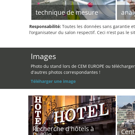
technique de mesure
anal
Responsabilité:
Toutes les données sans garantie et 
l’organisateur du salon respectif. Ceci n’est pas le sit
Images
Photo du stand lors de CEM EUROPE ou télécharger
d'autres photos correspondantes !
Téléharger une image
Recherche d'hôtels à
Cent
Dublin