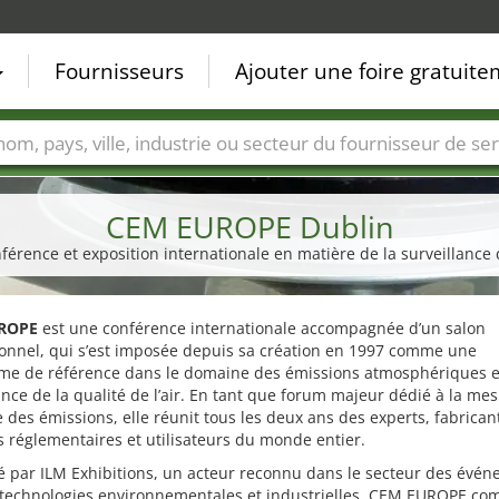
Fournisseurs
Ajouter une foire gratuit
Villes
Secteurs de foire
Secteurs du fournisseur de ser
CEM EUROPE Dublin
nférence et exposition internationale en matière de la surveillanc
ROPE
est une conférence internationale accompagnée d’un salon
ionnel, qui s’est imposée depuis sa création en 1997 comme une
rme de référence dans le domaine des émissions atmosphériques e
ance de la qualité de l’air. En tant que forum majeur dédié à la me
 des émissions, elle réunit tous les deux ans des experts, fabrican
s réglementaires et utilisateurs du monde entier.
é par ILM Exhibitions, un acteur reconnu dans le secteur des évé
x technologies environnementales et industrielles, CEM EUROPE co