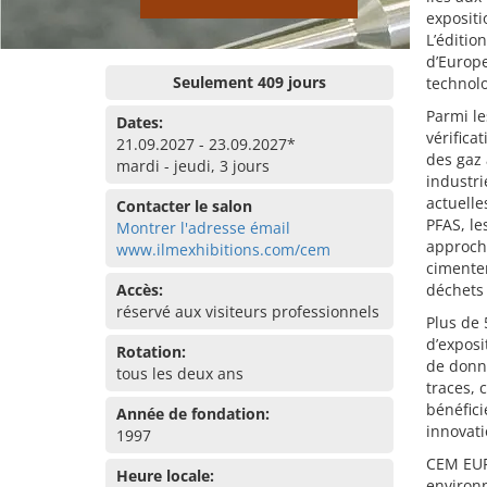
expositi
L’éditio
d’Europe
Seulement 409 jours
technolo
Parmi le
Dates:
vérifica
21.09.2027 - 23.09.2027*
des gaz 
mardi - jeudi, 3 jours
industr
actuelle
Contacter le salon
PFAS, le
Montrer l'adresse émail
approche
www.ilmexhibitions.com/cem
cimenter
Accès:
déchets 
réservé aux visiteurs professionnels
Plus de 
d’exposi
Rotation:
de donné
tous les deux ans
traces, 
bénéfici
Année de fondation:
innovati
1997
CEM EUR
Heure locale:
environn