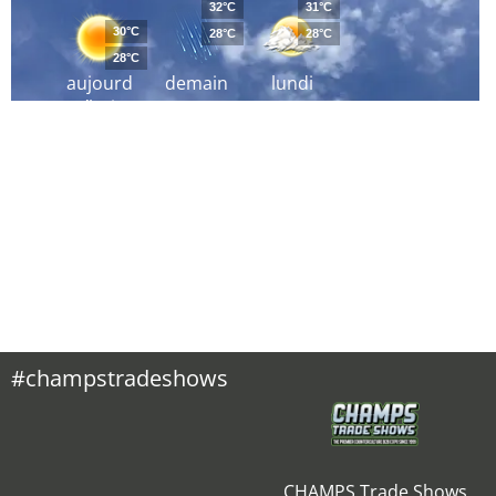
32°C
31°C
30°C
28°C
28°C
28°C
aujourd
demain
lundi
´hui
#champstradeshows
CHAMPS Trade Shows