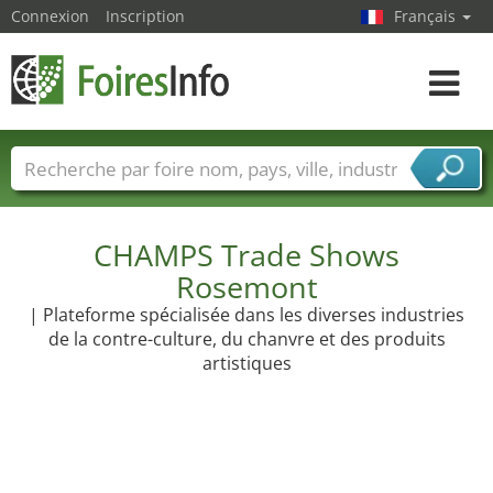
Connexion
Inscription
Français
Toggle
navigat
Foire noms
Pays
Villes
Secteurs de foire
Secteurs du fournisseur de services
CHAMPS Trade Shows
Rosemont
| Plateforme spécialisée dans les diverses industries
de la contre-culture, du chanvre et des produits
artistiques