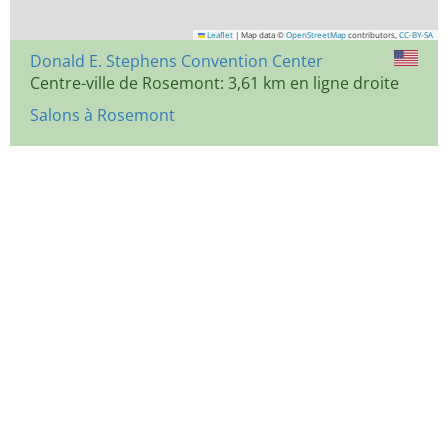
Leaflet
|
Map data ©
OpenStreetMap
contributors,
CC-BY-SA
Donald E. Stephens Convention Center
Centre-ville de Rosemont: 3,61 km en ligne droite
Salons à Rosemont