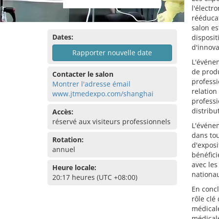
l'électr
rééducat
salon es
Dates:
disposit
d'innova
Rapporter nouvelle date
L'événe
de produ
Contacter le salon
professi
Montrer l'adresse émail
relation
www.jtmedexpo.com/shanghai
professi
distribu
Accès:
réservé aux visiteurs professionnels
L'événem
dans tou
Rotation:
d'exposi
annuel
bénéfici
avec les
Heure locale:
nationau
20:17 heures (UTC +08:00)
En concl
rôle clé
médicale
médical