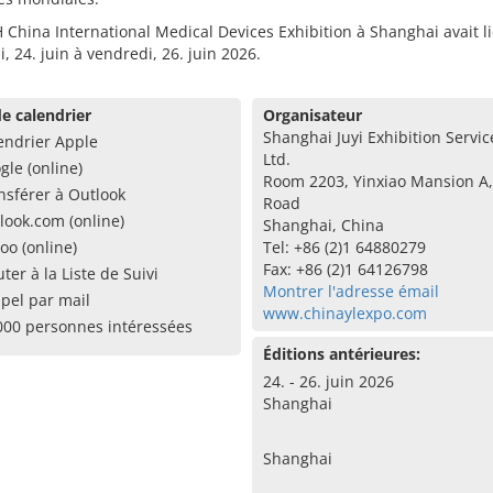
China International Medical Devices Exhibition à Shanghai avait l
, 24. juin à vendredi, 26. juin 2026.
e calendrier
Organisateur
Shanghai Juyi Exhibition Servic
endrier Apple
Ltd.
gle (online)
Room 2203, Yinxiao Mansion A
nsférer à Outlook
Road
look.com (online)
Shanghai, China
oo (online)
Tel: +86 (2)1 64880279
Fax: +86 (2)1 64126798
uter à la Liste de Suivi
Montrer l'adresse émail
pel par mail
www.chinaylexpo.com
000 personnes intéressées
Éditions antérieures:
24. - 26. juin 2026
Shanghai
Shanghai