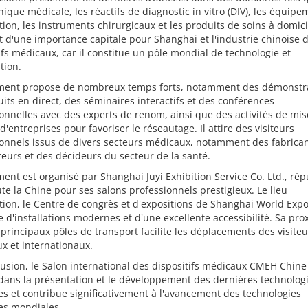
onique médicale, les réactifs de diagnostic in vitro (DIV), les équip
ion, les instruments chirurgicaux et les produits de soins à domici
t d'une importance capitale pour Shanghai et l'industrie chinoise 
ifs médicaux, car il constitue un pôle mondial de technologie et
tion.
ment propose de nombreux temps forts, notamment des démonstr
its en direct, des séminaires interactifs et des conférences
onnelles avec des experts de renom, ainsi que des activités de mis
 d'entreprises pour favoriser le réseautage. Il attire des visiteurs
onnels issus de divers secteurs médicaux, notamment des fabrican
teurs et des décideurs du secteur de la santé.
ent est organisé par Shanghai Juyi Exhibition Service Co. Ltd., ré
te la Chine pour ses salons professionnels prestigieux. Le lieu
tion, le Centre de congrès et d'expositions de Shanghai World Expo
e d'installations modernes et d'une excellente accessibilité. Sa pro
 principaux pôles de transport facilite les déplacements des visiteu
x et internationaux.
usion, le Salon international des dispositifs médicaux CMEH Chine
 dans la présentation et le développement des dernières technolog
s et contribue significativement à l'avancement des technologies
es mondiales.