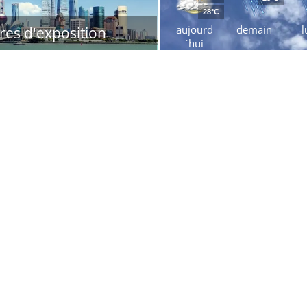
28°C
aujourd
demain
l
res d'exposition
´hui