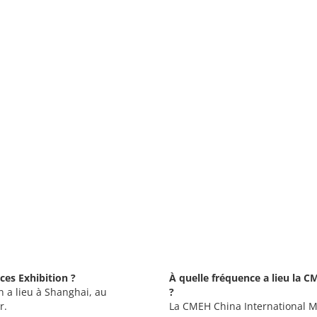
ces Exhibition ?
À quelle fréquence a lieu la C
 a lieu à Shanghai, au
?
r.
La CMEH China International Me