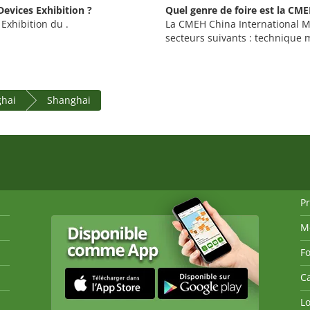
evices Exhibition ?
Quel genre de foire est la CME
Exhibition du .
La CMEH China International Me
secteurs suivants : technique 
ghai
Shanghai
P
M
Fo
Ca
Lo