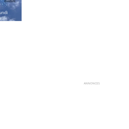
undi
ANNONCES