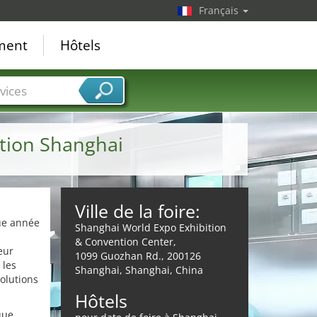
Français
ement
Hôtels
vices
ition Shanghai
Ville de la foire:
que année
Shanghai World Expo Exhibition
& Convention Center,
eur
1099 Guozhan Rd., 200126
 les
Shanghai, Shanghai, China
solutions
Hôtels
que