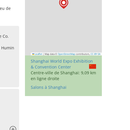
ieu de
e Co.
, Humin
Leaflet
|
Map data ©
OpenStreetMap
contributors,
CC-BY-SA
Shanghai World Expo Exhibition
& Convention Center
Centre-ville de Shanghai: 9,09 km
en ligne droite
Salons à Shanghai
x