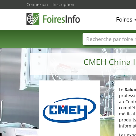
Connexion
Inscription
Foires
Foire noms
Pays
CMEH China In
Le
Salon
professi
au Centr
complèt
médical.
produits
informat
Les exp