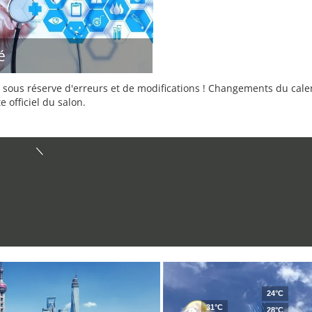
é
sous réserve d'erreurs et de modifications ! Changements du calend
e officiel du salon.
24°C
31°C
28°C