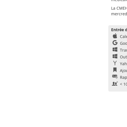
La CMEH 
mercredi
Entrée d
Cal
Goo
Tra
Out
Yah
Ajo
Rap
< 1