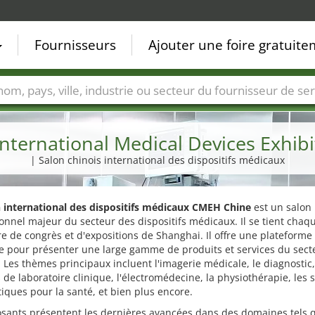
Fournisseurs
Ajouter une foire gratuit
Villes
Secteurs de foire
Secteurs du fournisseur de ser
ternational Medical Devices Exhib
| Salon chinois international des dispositifs médicaux
 international des dispositifs médicaux CMEH Chine
est un salon
onnel majeur du secteur des dispositifs médicaux. Il se tient cha
e de congrès et d'expositions de Shanghai. Il offre une plateforme
e pour présenter une large gamme de produits et services du sect
 Les thèmes principaux incluent l'imagerie médicale, le diagnostic,
 de laboratoire clinique, l'électromédecine, la physiothérapie, les 
iques pour la santé, et bien plus encore.
osants présentent les dernières avancées dans des domaines tels 