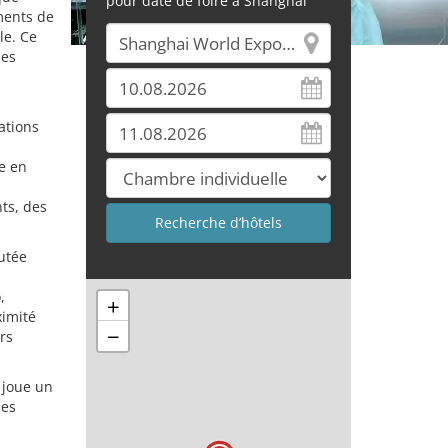
pour date de foire à Shanghai
ements de
le. Ce
des
ations
e en
ts, des
putée
,
+
ximité
−
rs
 joue un
ies