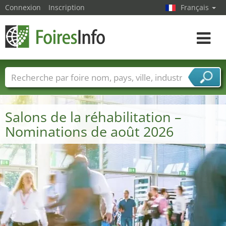
Connexion
Inscription
Français
Toggle
navigat
Foire noms
Pays
Villes
Secteurs de foire
Secteurs du fournisseur de services
Salons de la réhabilitation –
Nominations de août 2026