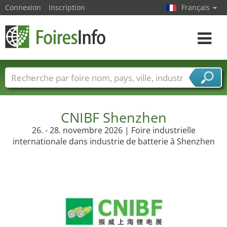
Connexion
Inscription
Français
Toggle
navigat
Foire noms
Pays
Villes
Secteurs de foire
Secteurs du fournisseur de services
CNIBF Shenzhen
26. - 28. novembre 2026 | Foire industrielle
internationale dans industrie de batterie à Shenzhen