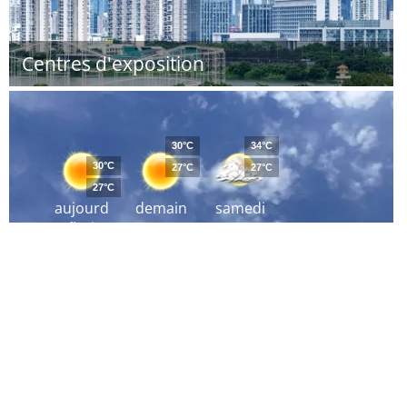
Centres d'exposition
30°C
34°C
30°C
27°C
27°C
27°C
aujourd
demain
samedi
´hui