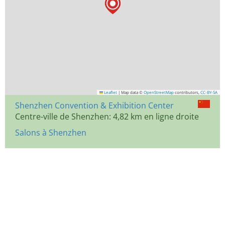
Leaflet
|
Map data ©
OpenStreetMap
contributors,
CC-BY-SA
Shenzhen Convention & Exhibition Center
Centre-ville de Shenzhen: 4,82 km en ligne droite
Salons à Shenzhen