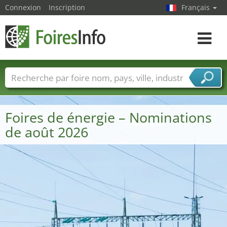
Connexion
Inscription
Français
Toggle
navigat
Foire noms
Pays
Villes
Secteurs de foire
Secteurs du fournisseur de services
Foires de énergie – Nominations
de août 2026