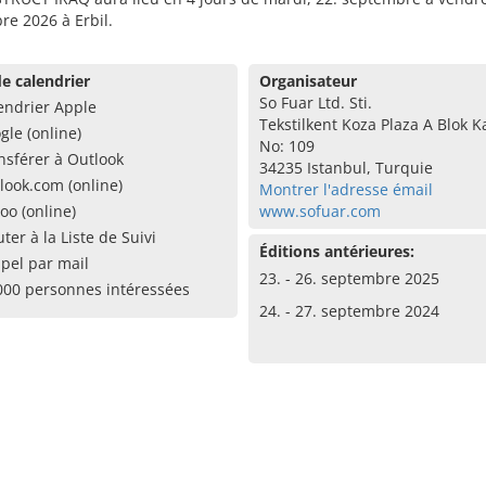
e 2026 à Erbil.
e calendrier
Organisateur
So Fuar Ltd. Sti.
endrier Apple
Tekstilkent Koza Plaza A Blok K
gle (online)
No: 109
nsférer à Outlook
34235 Istanbul, Turquie
look.com (online)
Montrer l'adresse émail
oo (online)
www.sofuar.com
uter à la Liste de Suivi
Éditions antérieures:
pel par mail
23. - 26. septembre 2025
000 personnes intéressées
24. - 27. septembre 2024