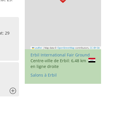
at: 29
Leaflet
|
Map data ©
OpenStreetMap
contributors,
CC-BY-SA
Erbil International Fair Ground
Centre-ville de Erbil: 6,48 km
en ligne droite
Salons à Erbil
x