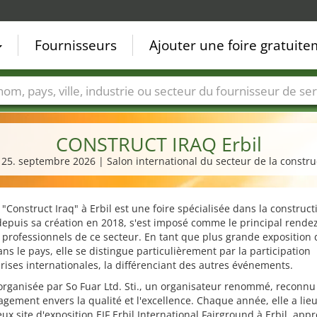
Fournisseurs
Ajouter une foire gratuit
Villes
Secteurs de foire
Secteurs du fournisseur de ser
CONSTRUCT IRAQ Erbil
- 25. septembre 2026 | Salon international du secteur de la constru
 "Construct Iraq" à Erbil est une foire spécialisée dans la construct
 depuis sa création en 2018, s'est imposé comme le principal rende
 professionnels de ce secteur. En tant que plus grande exposition
ns le pays, elle se distingue particulièrement par la participation
rises internationales, la différenciant des autres événements.
 organisée par So Fuar Ltd. Sti., un organisateur renommé, reconnu
gement envers la qualité et l'excellence. Chaque année, elle a lieu
eux site d'exposition EIF Erbil International Fairground à Erbil, appr