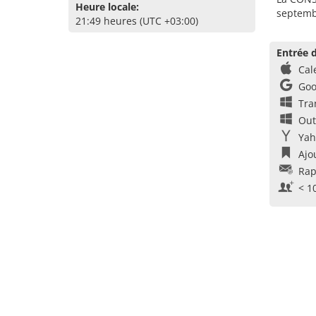
Heure locale:
septembr
21:49 heures (UTC +03:00)
Entrée d
Cal
Goo
Tra
Out
Yah
Ajo
Rap
< 1