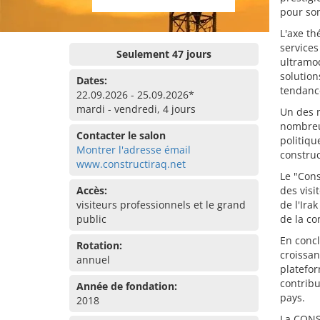
pour so
L'axe th
services
Seulement 47 jours
ultramo
solution
Dates:
tendance
22.09.2026 - 25.09.2026*
mardi - vendredi, 4 jours
Un des m
nombreux
Contacter le salon
politiqu
Montrer l'adresse émail
construc
www.constructiraq.net
Le "Cons
Accès:
des visi
visiteurs professionnels et le grand
de l'Ira
public
de la co
En concl
Rotation:
croissan
annuel
platefor
contribu
Année de fondation:
pays.
2018
La CONS