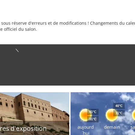
sous réserve d'erreurs et de modifications ! Changements du calend
e officiel du salon.
40°C
41°C
31°C
31°C
aujourd
demain
s
res d'exposition
´hui