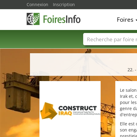
Connexion
Inscription
Foires
Foire noms
Pays
22. 
Le salon
Irak et,
pour les
genre da
d'entrep
Elle est
son enga
prestigi