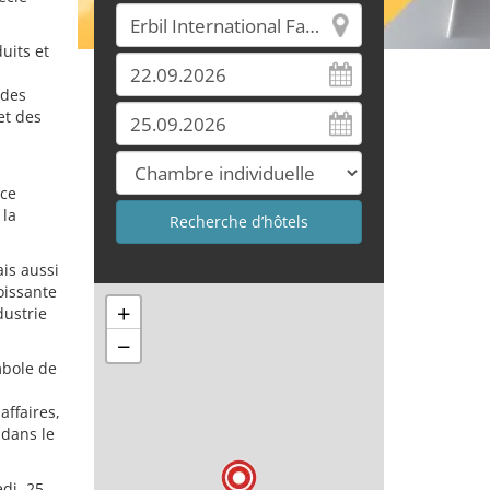
uits et
 des
et des
nce
 la
ais aussi
oissante
+
dustrie
−
mbole de
affaires,
 dans le
di, 25.