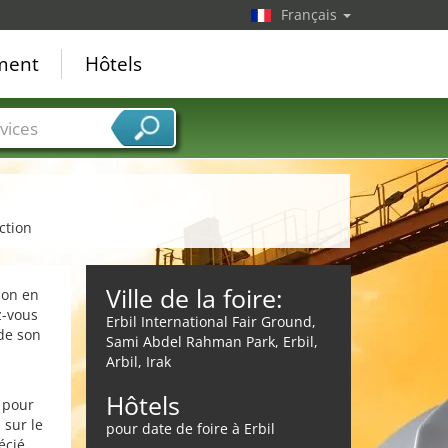
Français
ement
Hôtels
vices
ction
Ville de la foire:
ion en
z-vous
Erbil International Fair Ground,
 de son
Sami Abdel Rahman Park, Erbil,
Arbil, Irak
Hôtels
 pour
 sur le
pour date de foire à Erbil
écié