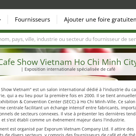
Fournisseurs
Ajouter une foire gratuit
Villes
Secteurs de foire
Secteurs du fournisseur de ser
Cafe Show Vietnam Ho Chi Minh Cit
| Exposition internationale spécialisée de café
 Show Vietnam" est un salon international dédié à l'industrie du ca
erie, qui a eu lieu pour la première fois en 2000. Il se tient annuell
xhibition & Convention Center (SECC) à Ho Chi Minh-Ville. Ce salon
me centrale facilitant un échange intensif entre fabricants, import
onnels de secteurs connexes. Il vise à présenter les dernières ten
 et s'est établi comme un événement majeur dans l'industrie.
ent est organisé par Exporum Vietnam Company Ltd. Il attire des
s de divers secteurs, y compris des fournisseurs de café et de thé