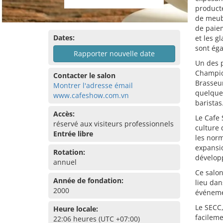
producte
de meubl
de paiem
Dates:
et les g
sont ég
Rapporter nouvelle date
Un des p
Champio
Contacter le salon
Brasseu
Montrer l'adresse émail
quelques
www.cafeshow.com.vn
baristas
Accès:
Le Cafe 
réservé aux visiteurs professionnels
culture 
Entrée libre
les norm
expansio
Rotation:
dévelop
annuel
Ce salon
Année de fondation:
lieu da
2000
événemen
Le SECC,
Heure locale:
facileme
22:06 heures (UTC +07:00)