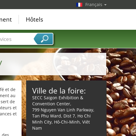
Français
ement
Hôtels
vices
y
Ville de la foire:
fé et de
ement au
SECC Saigon Exhibition &
 sert de
Convention Center,
ateurs et
799 Nguyen Van Linh Parkway,
dances et
Tan Phu Ward, Dist 7, Ho Chi
Minh City, Hô-Chi-Minh, Viêt
Nam
, des