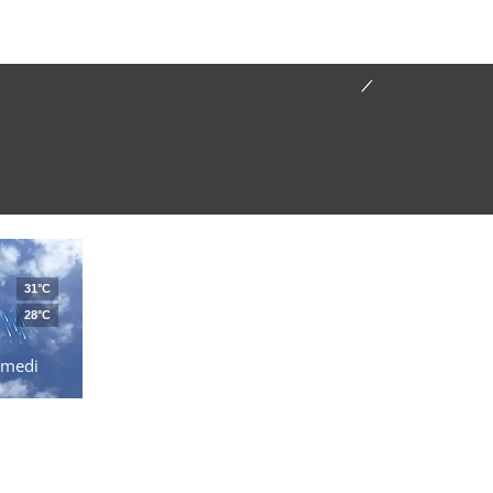
31°C
28°C
amedi