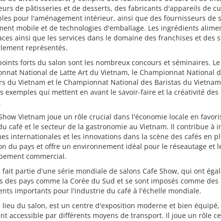
urs de pâtisseries et de desserts, des fabricants d'appareils de cu
es pour l'aménagement intérieur, ainsi que des fournisseurs de s
ent mobile et de technologies d'emballage. Les ingrédients alime
laces ainsi que les services dans le domaine des franchises et des 
alement représentés.
oints forts du salon sont les nombreux concours et séminaires. Le
nnat National de Latte Art du Vietnam, le Championnat National 
rs du Vietnam et le Championnat National des Baristas du Vietnam
 exemples qui mettent en avant le savoir-faire et la créativité des
.
Show Vietnam joue un rôle crucial dans l'économie locale en favori
du café et le secteur de la gastronomie au Vietnam. Il contribue à i
es internationales et les innovations dans la scène des cafés en p
n du pays et offre un environnement idéal pour le réseautage et l
pement commercial.
 fait partie d'une série mondiale de salons Cafe Show, qui ont ég
ns des pays comme la Corée du Sud et se sont imposés comme des
ts importants pour l'industrie du café à l'échelle mondiale.
 lieu du salon, est un centre d'exposition moderne et bien équipé,
nt accessible par différents moyens de transport. Il joue un rôle ce