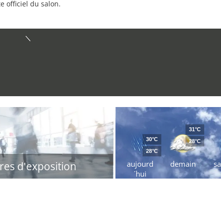
e officiel du salon.
31°C
30°C
28°C
28°C
aujourd
demain
s
res d'exposition
´hui