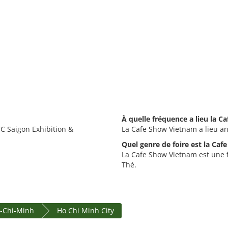
À quelle fréquence a lieu la 
C Saigon Exhibition &
La Cafe Show Vietnam a lieu a
Quel genre de foire est la Ca
La Cafe Show Vietnam est une fo
Thé.
ô-Chi-Minh
Ho Chi Minh City