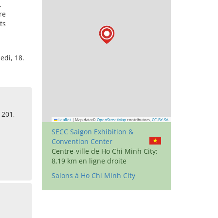
.
re
ts
edi, 18.
 201,
Leaflet
|
Map data ©
OpenStreetMap
contributors,
CC-BY-SA
SECC Saigon Exhibition &
Convention Center
Centre-ville de Ho Chi Minh City:
8,19 km en ligne droite
Salons à Ho Chi Minh City