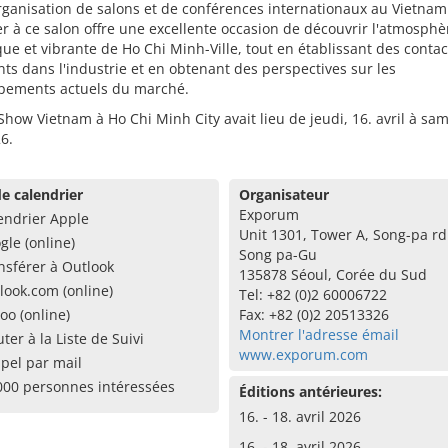
rganisation de salons et de conférences internationaux au Vietnam
er à ce salon offre une excellente occasion de découvrir l'atmosphè
e et vibrante de Ho Chi Minh-Ville, tout en établissant des contac
ts dans l'industrie et en obtenant des perspectives sur les
pements actuels du marché.
Show Vietnam à Ho Chi Minh City avait lieu de jeudi, 16. avril à sam
26.
e calendrier
Organisateur
Exporum
endrier Apple
Unit 1301, Tower A, Song-pa rd
gle (online)
Song pa-Gu
nsférer à Outlook
135878 Séoul, Corée du Sud
look.com (online)
Tel: +82 (0)2 60006722
oo (online)
Fax: +82 (0)2 20513326
Montrer l'adresse émail
uter à la Liste de Suivi
www.exporum.com
pel par mail
000 personnes intéressées
Éditions antérieures:
16. - 18. avril 2026
16. - 18. avril 2026