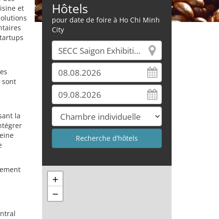
Hôtels
isine et
olutions
pour date de foire à Ho Chi Minh
ntaires
City
startups
des
 sont
sant la
ntégrer
leine
e
alement
+
−
ntral