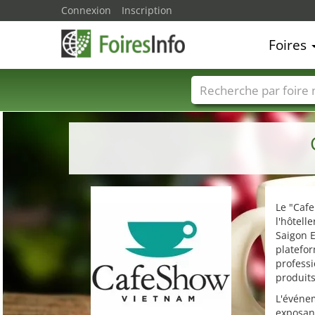
Connexion
Inscription
Foires
Foire noms
Pays
Le "Cafe
l'hôtell
Saigon E
platefor
professi
produits
L'événem
exposant