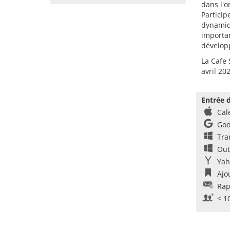
dans l'o
Particip
dynamiqu
importan
dévelop
La Cafe 
avril 20
Entrée d
Cal
Goo
Tra
Out
Yah
Ajo
Rap
< 1