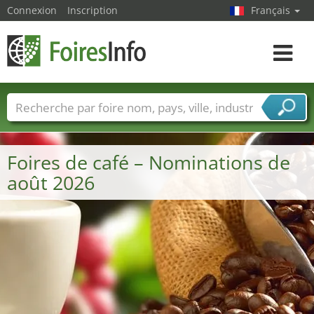
Connexion
Inscription
Français
Toggle
navigat
Foire noms
Pays
Villes
Secteurs de foire
Secteurs du fournisseur de services
Foires de café – Nominations de
août 2026