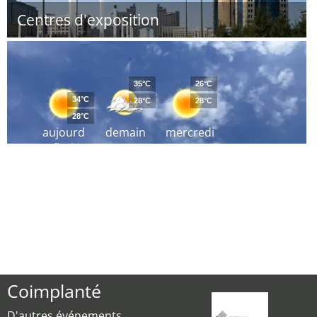
Centres d'exposition
35°C
26°C
34°C
28°C
28°C
28°C
aujourd
demain
mercredi
´hui
Coimplanté
D'autres événements