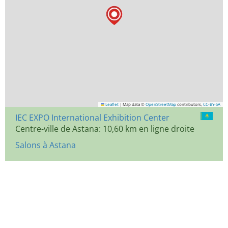
Leaflet
|
Map data ©
OpenStreetMap
contributors,
CC-BY-SA
IEC EXPO International Exhibition Center
Centre-ville de Astana: 10,60 km en ligne droite
Salons à Astana