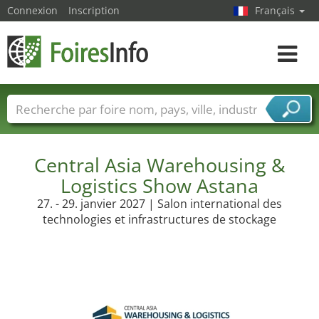
Connexion
Inscription
Français
Toggle
navigat
Foire noms
Pays
Villes
Secteurs de foire
Secteurs du fournisseur de services
Central Asia Warehousing &
Logistics Show Astana
27. - 29. janvier 2027 | Salon international des
technologies et infrastructures de stockage