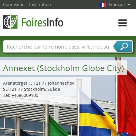
Connexion
Inscription
Français
Toggle
navigat
Foire noms
Pays
Villes
Secteurs de foire
Secteurs du fournisseur de services
Annexet (Stockholm Globe City)
Arenatorget 1, 121 77 Johanneshov
SE-121 77 Stockholm, Suède
Tel: +4686009100