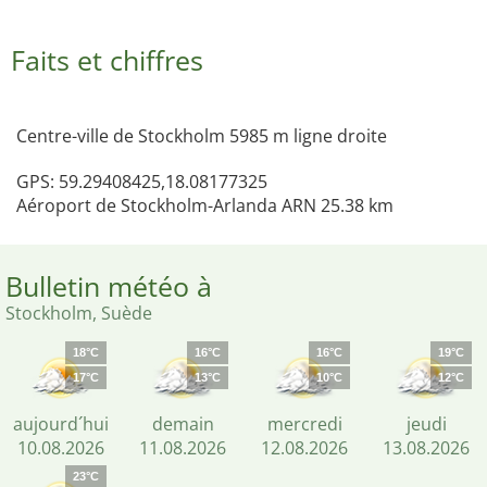
Faits et chiffres
Centre-ville de Stockholm 5985 m ligne droite
GPS: 59.29408425,18.08177325
Aéroport de Stockholm-Arlanda ARN 25.38 km
Bulletin météo à
Stockholm, Suède
18°C
16°C
16°C
19°C
17°C
13°C
10°C
12°C
aujourd´hui
demain
mercredi
jeudi
10.08.2026
11.08.2026
12.08.2026
13.08.2026
23°C