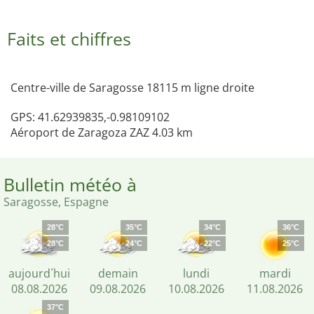
Faits et chiffres
Centre-ville de Saragosse 18115 m ligne droite
GPS: 41.62939835,-0.98109102
Aéroport de Zaragoza ZAZ 4.03 km
Bulletin météo à
Saragosse, Espagne
28°C
35°C
34°C
36°C
28°C
24°C
22°C
25°C
aujourd´hui
demain
lundi
mardi
08.08.2026
09.08.2026
10.08.2026
11.08.2026
37°C