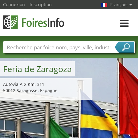
Connexion
Inscription
Français
Toggle
navigat
Foire noms
Pays
Villes
Secteurs de foire
Secteurs du fournisseur de services
Feria de Zaragoza
Autovía A-2 Km, 311
50012 Saragosse, Espagne