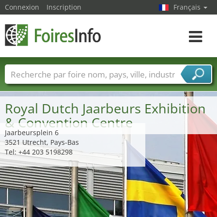
Connexion
Inscription
Français
Toggle
navigat
Foire noms
Pays
Villes
Secteurs de foire
Secteurs du fournisseur de services
Royal Dutch Jaarbeurs Exhibition
& Convention Centre
Jaarbeursplein 6
3521 Utrecht, Pays-Bas
Tel: +44 203 5198298