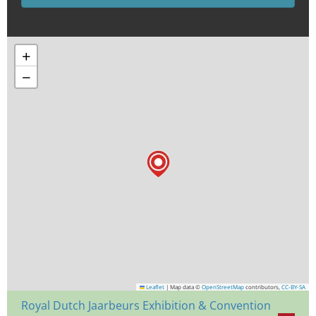
+
−
Leaflet
|
Map data ©
OpenStreetMap
contributors,
CC-BY-SA
Royal Dutch Jaarbeurs Exhibition & Convention