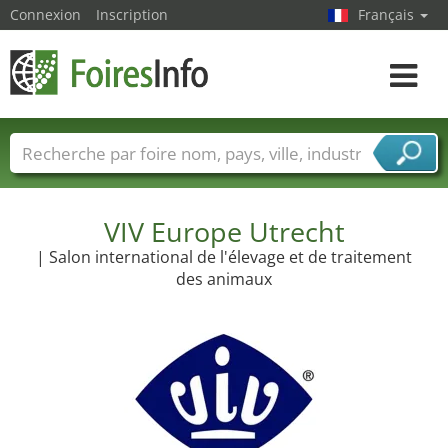
Connexion
Inscription
Français
Toggle
navigat
Foire noms
Pays
Villes
Secteurs de foire
Secteurs du fournisseur de services
VIV Europe Utrecht
| Salon international de l'élevage et de traitement
des animaux