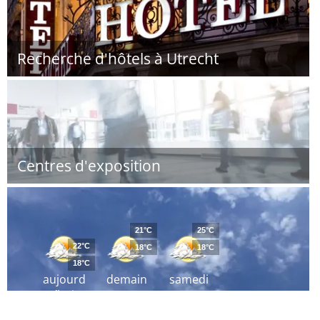
Recherche d'hôtels à Utrecht
Centres d'exposition
21°C
25°C
22°C
18°C
18°C
18°C
aujourd
demain
samedi
´hui