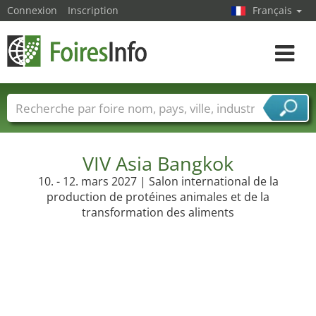
Connexion
Inscription
Français
Toggle
navigat
Foire noms
Pays
Villes
Secteurs de foire
Secteurs du fournisseur de services
VIV Asia Bangkok
10. - 12. mars 2027 | Salon international de la
production de protéines animales et de la
transformation des aliments