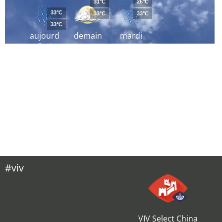
31°C
26°C
33°C
33°C
33°C
33°C
aujourd
demain
mardi
´hui
#viv
VIV Select China