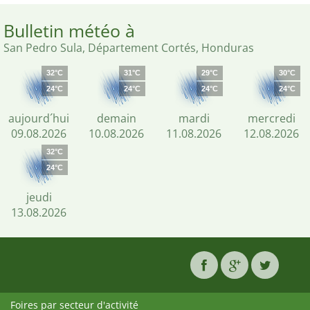
Bulletin météo à
San Pedro Sula, Département Cortés, Honduras
32°C
31°C
29°C
30°C
24°C
24°C
24°C
24°C
aujourd´hui
demain
mardi
mercredi
09.08.2026
10.08.2026
11.08.2026
12.08.2026
32°C
24°C
jeudi
13.08.2026
Foires par secteur d'activité