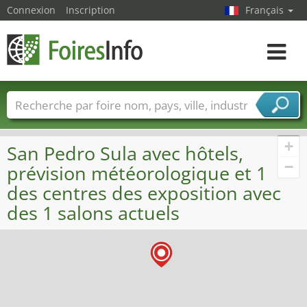
Connexion
Inscription
Français
Toggle
navigat
Foire noms
Pays
Villes
Secteurs de foire
Secteurs du fournisseur de services
+
San Pedro Sula avec hôtels,
−
prévision météorologique et 1
des centres des exposition avec
des 1 salons actuels