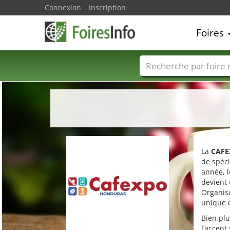
Connexion
Inscription
Foires
Foire noms
Pays
La
CAFE
de spéci
année, l
devient
Organisé
unique e
Bien plu
l’accent