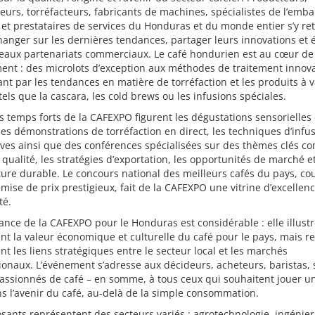
eurs, torréfacteurs, fabricants de machines, spécialistes de l’emba
 et prestataires de services du Honduras et du monde entier s’y re
anger sur les dernières tendances, partager leurs innovations et é
eaux partenariats commerciaux. Le café hondurien est au cœur de
ent : des microlots d’exception aux méthodes de traitement innov
nt par les tendances en matière de torréfaction et les produits à 
tels que la cascara, les cold brews ou les infusions spéciales.
s temps forts de la CAFEXPO figurent les dégustations sensorielles
les démonstrations de torréfaction en direct, les techniques d’infu
ives ainsi que des conférences spécialisées sur des thèmes clés c
 qualité, les stratégies d’exportation, les opportunités de marché e
lture durable. Le concours national des meilleurs cafés du pays, c
emise de prix prestigieux, fait de la CAFEXPO une vitrine d’excellen
té.
ance de la CAFEXPO pour le Honduras est considérable : elle illust
t la valeur économique et culturelle du café pour le pays, mais r
t les liens stratégiques entre le secteur local et les marchés
ionaux. L’événement s’adresse aux décideurs, acheteurs, baristas, s
assionnés de café – en somme, à tous ceux qui souhaitent jouer un
ns l’avenir du café, au-delà de la simple consommation.
sants représentent des secteurs variés : agrotechnologie, ingénier