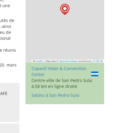
O une
putés de
 ainsi
ieu de
tional
re réunis
Leaflet
|
Map data ©
OpenStreetMap
contributors,
CC-BY-SA
 20. mars
Copantl Hotel & Convention
Center
Centre-ville de San Pedro Sula:
4,58 km en ligne droite
CAFE
Salons à San Pedro Sula