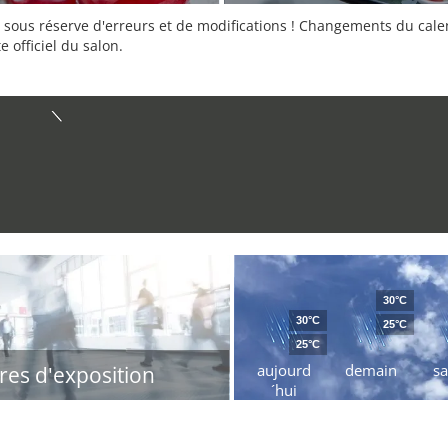
sous réserve d'erreurs et de modifications ! Changements du calend
e officiel du salon.
30°C
30°C
25°C
25°C
aujourd
demain
s
res d'exposition
´hui