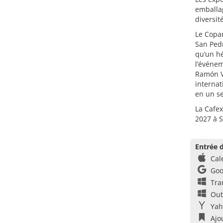
emballag
diversi
Le Copan
San Pedr
qu’un hé
l’événem
Ramón Vi
internat
en un se
La Cafex
2027 à S
Entrée d
Cal
Goo
Tra
Out
Yah
Ajo