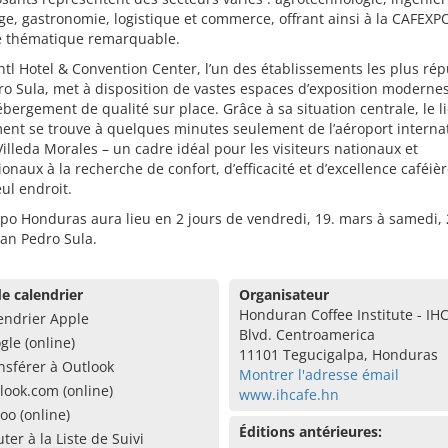
e, gastronomie, logistique et commerce, offrant ainsi à la CAFEXP
té thématique remarquable.
tl Hotel & Convention Center, l’un des établissements les plus ré
o Sula, met à disposition de vastes espaces d’exposition modernes
bergement de qualité sur place. Grâce à sa situation centrale, le l
ent se trouve à quelques minutes seulement de l’aéroport interna
lleda Morales – un cadre idéal pour les visiteurs nationaux et
ionaux à la recherche de confort, d’efficacité et d’excellence caféiè
ul endroit.
po Honduras aura lieu en 2 jours de vendredi, 19. mars à samedi,
an Pedro Sula.
e calendrier
Organisateur
Honduran Coffee Institute - IH
endrier Apple
Blvd. Centroamerica
gle (online)
11101 Tegucigalpa, Honduras
nsférer à Outlook
Montrer l'adresse émail
look.com (online)
www.ihcafe.hn
oo (online)
Éditions antérieures:
uter à la Liste de Suivi