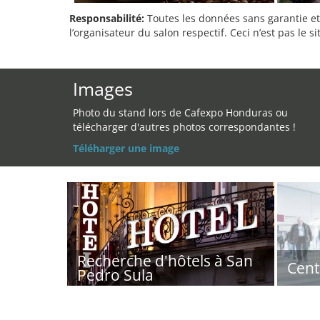
Responsabilité:
Toutes les données sans garantie et 
l’organisateur du salon respectif. Ceci n’est pas le sit
Images
Photo du stand lors de Cafexpo Honduras ou
télécharger d'autres photos correspondantes !
Téléharger une image
Recherche d'hôtels à San
Cent
Pedro Sula