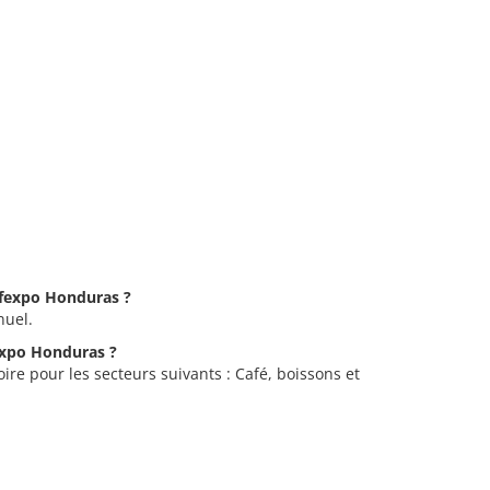
Cafexpo Honduras ?
nuel.
fexpo Honduras ?
re pour les secteurs suivants : Café, boissons et