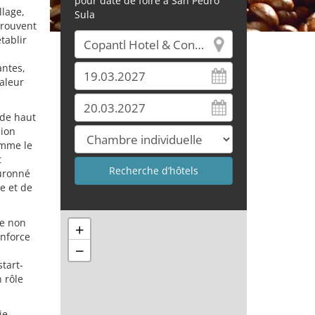
pour date de foire à San Pedro
llage,
Sula
trouvent
tablir
antes,
valeur
 de haut
sion
omme le
t
ouronné
ce et de
re non
+
enforce
−
tart-
 rôle
ie,