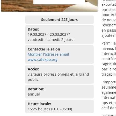
exportat
baristas
pour éch
Seulement 225 jours
de nouv
l’événem
Dates:
en passa
19.03.2027 - 20.03.2027*
ajoutée 
vendredi - samedi, 2 jours
Parmi le
niveau, 
Contacter le salon
interact
Montrer l'adresse émail
contrôle
www.cafexpo.org
l’agricu
Accès:
par la r
visiteurs professionnels et le grand
traçabili
public
L’import
seulemen
Rotation:
égalemen
annuel
internat
ups et p
Heure locale:
actif da
15:25 heures (UTC -06:00)
Les expo