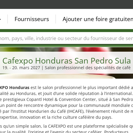
Fournisseurs
Ajouter une foire gratuit
Villes
Secteurs de foire
Secteurs du fournisseur de ser
Cafexpo Honduras San Pedro Sula
19. - 20. mars 2027 | Salon professionnel des spécialités de café
XPO Honduras
est le salon professionnel le plus important dédié 
alité au Honduras, et jouit d’une solide réputation à l’internationa
e prestigieux Copantl Hotel & Convention Center, situé à San Pedro
 un point de rencontre dynamique pour la communauté mondiale d
 par l’Institut Hondurien du Café (IHCAFE), l’événement réunit de
xpertise, innovation et la riche culture caféière du pays.
s qu’un simple salon, la CAFEXPO est une plateforme spécialisée q
 sur la qualité, l’origine et l’avenir du secteur caféier. Producteurs,