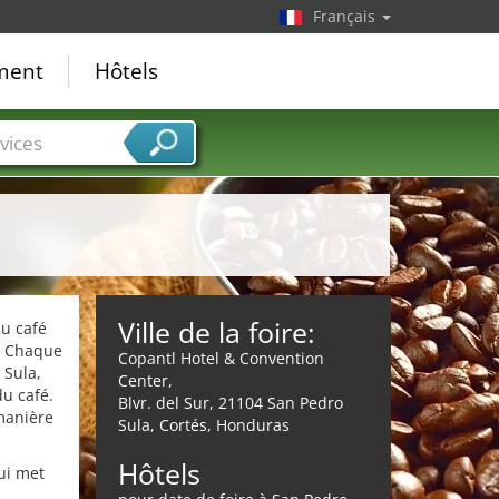
Français
ement
Hôtels
vices
Ville de la foire:
au café
l. Chaque
Copantl Hotel & Convention
 Sula,
Center,
u café.
Blvr. del Sur, 21104 San Pedro
 manière
Sula, Cortés, Honduras
Hôtels
ui met