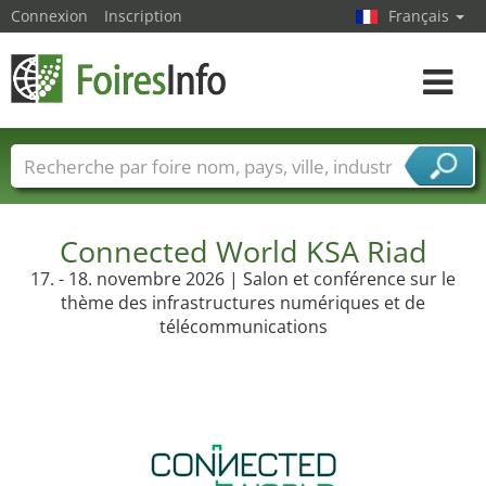
Connexion
Inscription
Français
Toggle
navigat
Foire noms
Pays
Villes
Secteurs de foire
Secteurs du fournisseur de services
Connected World KSA Riad
17. - 18. novembre 2026 | Salon et conférence sur le
thème des infrastructures numériques et de
télécommunications