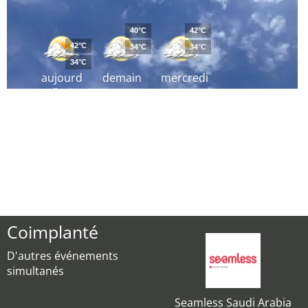
40°C
42°C
42°C
34°C
34°C
34°C
aujourd
demain
mercredi
´hui
Coimplanté
D'autres événements
simultanés
Seamless Saudi Arabia