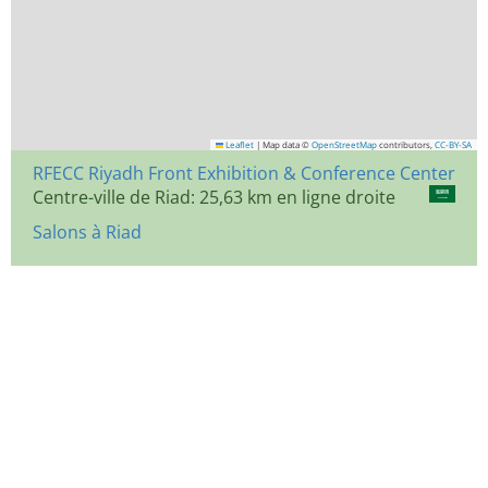
Leaflet
|
Map data ©
OpenStreetMap
contributors,
CC-BY-SA
RFECC Riyadh Front Exhibition & Conference Center
Centre-ville de Riad: 25,63 km en ligne droite
Salons à Riad