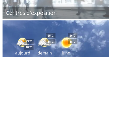
Centres d'exposition
25°C
26°C
23°C
18°C
18°C
18°C
aujourd
demain
lundi
´hui