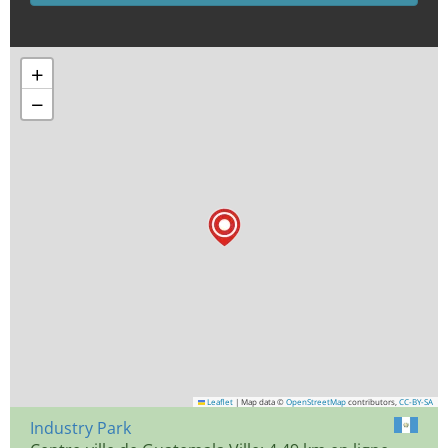
+
−
Leaflet
|
Map data ©
OpenStreetMap
contributors,
CC-BY-SA
Industry Park