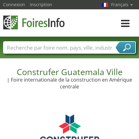
Connexion
Inscription
Français
Toggle
navigat
Foire noms
Pays
Villes
Secteurs de foire
Secteurs du fournisseur de services
Construfer Guatemala Ville
| Foire internationale de la construction en Amérique
centrale