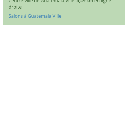
Centre-ville de Guatemala Ville: 4,49 km en ligne
droite
Salons à Guatemala Ville