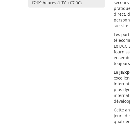
secours 
17:09 heures (UTC +07:00)
pratique
direct, 
personna
sur site
Les part
télécomm
Le DCC S
fournis
ensembl
toujours
Le
JIExp
excellen
internat
plus dyn
interna
dévelop
Cette a
jours de
quatrièm