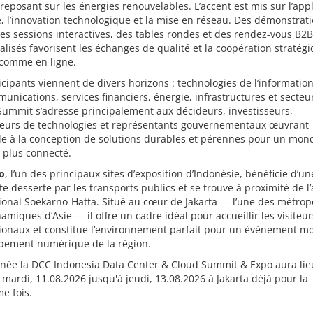
reposant sur les énergies renouvelables. L’accent est mis sur l’appl
, l’innovation technologique et la mise en réseau. Des démonstrat
des sessions interactives, des tables rondes et des rendez-vous B2B
lisés favorisent les échanges de qualité et la coopération stratég
 comme en ligne.
icipants viennent de divers horizons : technologies de l’information
unications, services financiers, énergie, infrastructures et secteur
ummit s’adresse principalement aux décideurs, investisseurs,
seurs de technologies et représentants gouvernementaux œuvrant
e à la conception de solutions durables et pérennes pour un mon
 plus connecté.
o
, l’un des principaux sites d’exposition d’Indonésie, bénéficie d’un
te desserte par les transports publics et se trouve à proximité de l
ional Soekarno-Hatta. Situé au cœur de Jakarta — l’une des métrop
amiques d’Asie — il offre un cadre idéal pour accueillir les visiteur
tionaux et constitue l’environnement parfait pour un événement m
pement numérique de la région.
nnée la DCC Indonesia Data Center & Cloud Summit & Expo aura lie
 mardi, 11.08.2026 jusqu'à jeudi, 13.08.2026 à Jakarta déjà pour la
e fois.