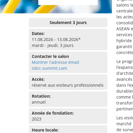
salons 
centrale
les acte
Seulement 3 jours
consolid
ASEAN e
Dates:
services
11.08.2026 - 13.08.2026*
hybride 
mardi - jeudi, 3 jours
garantit
concrète
Contacter le salon
Le progr
Montrer l'adresse émail
l’expans
iidcc-summit.com
d’archit
Accès:
avancés 
réservé aux visiteurs professionnels
dans l’e
durables
Rotation:
comme l’
annuel
transfo
pertinen
Année de fondation:
Les visi
2023
marché 
de surve
Heure locale: