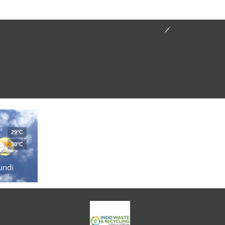
29°C
30°C
undi