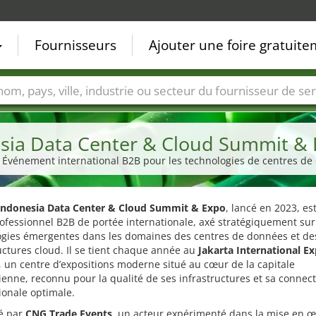
Fournisseurs
Ajouter une foire gratuit
Villes
Secteurs de foire
Secteurs du fournisseur de ser
ia Data Center & Cloud Summit & 
 | Événement international B2B pour les technologies de centres de
Indonesia Data Center & Cloud Summit & Expo
, lancé en 2023, es
ofessionnel B2B de portée internationale, axé stratégiquement sur
ogies émergentes dans les domaines des centres de données et de
uctures cloud. Il se tient chaque année au
Jakarta International E
, un centre d’expositions moderne situé au cœur de la capitale
enne, reconnu pour la qualité de ses infrastructures et sa connect
ionale optimale.
é par
CNG Trade Events
, un acteur expérimenté dans la mise en 