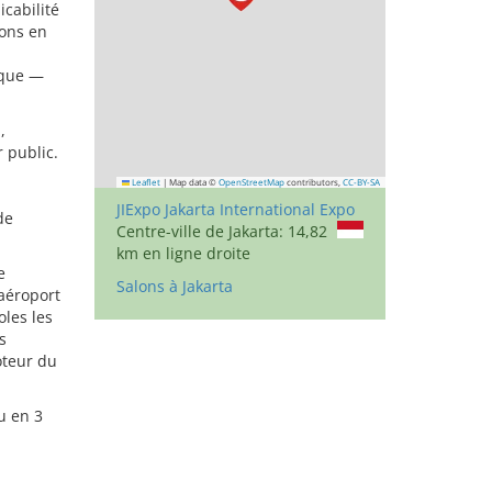
icabilité
ions en
ique —
,
 public.
Leaflet
|
Map data ©
OpenStreetMap
contributors,
CC-BY-SA
JIExpo Jakarta International Expo
de
Centre-ville de Jakarta: 14,82
km en ligne droite
e
Salons à Jakarta
’aéroport
oles les
s
oteur du
u en 3