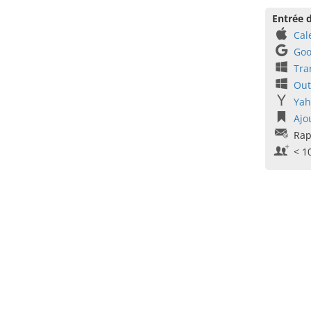
Entrée d
Cal
Goo
Tra
Out
Yah
Ajo
Rap
< 1