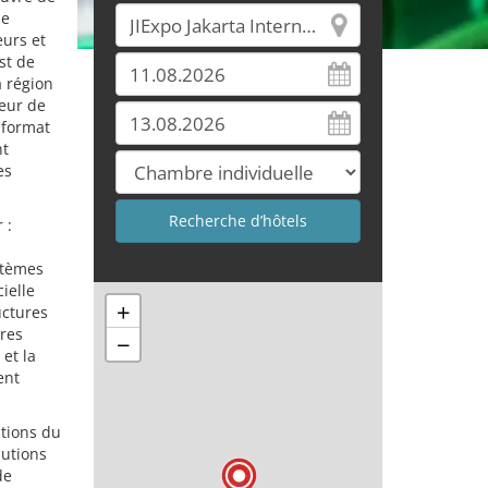
me
eurs et
st de
a région
eur de
 format
nt
es
 :
ystèmes
cielle
+
uctures
res
−
et la
ent
ations du
lutions
de