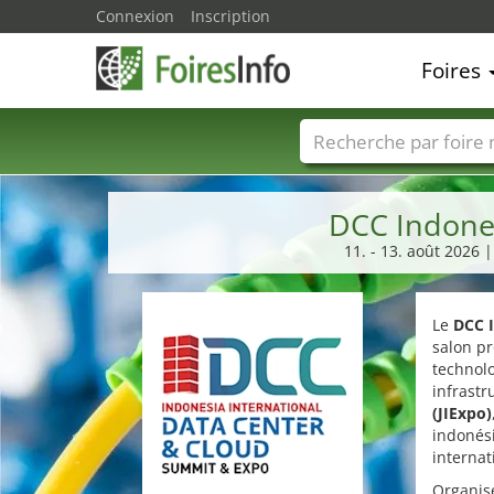
Connexion
Inscription
Foires
Foire noms
Pays
DCC Indones
11. - 13. août 2026
Le
DCC 
salon pr
technol
infrastr
(JIExpo)
indonési
internat
Organis