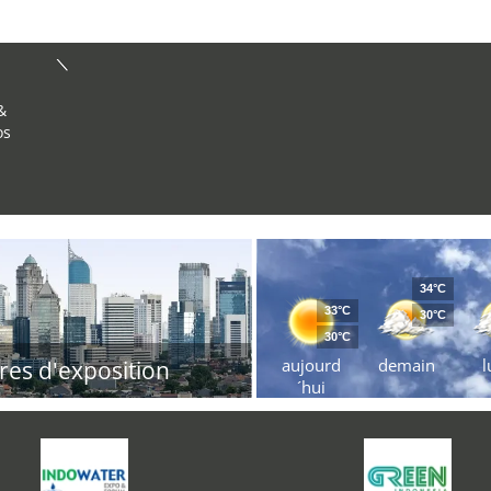
&
os
34°C
33°C
30°C
30°C
aujourd
demain
l
res d'exposition
´hui