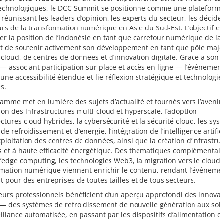
technologiques, le DCC Summit se positionne comme une platefor
 réunissant les leaders d’opinion, les experts du secteur, les décid
urs de la transformation numérique en Asie du Sud-Est. L’objectif e
er la position de l’Indonésie en tant que carrefour numérique de l
t de soutenir activement son développement en tant que pôle maj
 cloud, de centres de données et d’innovation digitale. Grâce à son
— associant participation sur place et accès en ligne — l’événeme
 une accessibilité étendue et lie réflexion stratégique et technologi
s.
amme met en lumière des sujets d’actualité et tournés vers l’avenir
ion des infrastructures multi-cloud et hyperscale, l’adoption
ectures cloud hybrides, la cybersécurité et la sécurité cloud, les s
de refroidissement et d’énergie, l’intégration de l’intelligence artifi
xploitation des centres de données, ainsi que la création d’infrastr
 et à haute efficacité énergétique. Des thématiques complémentai
edge computing, les technologies Web3, la migration vers le cloud 
rmation numérique viennent enrichir le contenu, rendant l’événem
t pour des entreprises de toutes tailles et de tous secteurs.
teurs professionnels bénéficient d’un aperçu approfondi des innov
— des systèmes de refroidissement de nouvelle génération aux so
illance automatisée, en passant par les dispositifs d’alimentation 