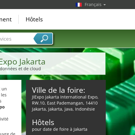
Français
ement
Hôtels
vices
Expo Jakarta
 données et de cloud
Ville de la foire:
t un
 les
JIExpo Jakarta International Expo,
s
RW.10, East Pademangan, 14410
xpo
Jakarta, Jakarta, Java, Indonésie
ivité
Hôtels
pour date de foire à Jakarta
œuvre de