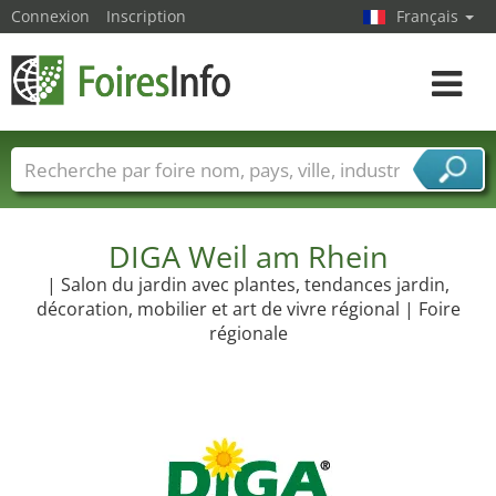
Connexion
Inscription
Français
Toggle
navigat
Foire noms
Pays
Villes
Secteurs de foire
Secteurs du fournisseur de services
DIGA Weil am Rhein
| Salon du jardin avec plantes, tendances jardin,
décoration, mobilier et art de vivre régional | Foire
régionale