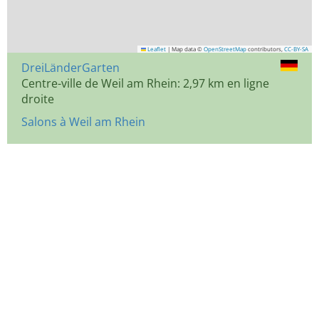
Leaflet
|
Map data ©
OpenStreetMap
contributors,
CC-BY-SA
DreiLänderGarten
Centre-ville de Weil am Rhein: 2,97 km en ligne
droite
Salons à Weil am Rhein