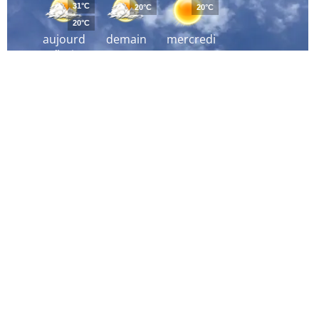
31°C
20°C
20°C
20°C
aujourd
demain
mercredi
´hui