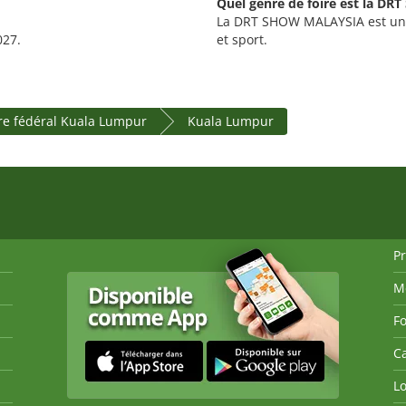
Quel genre de foire est la D
La DRT SHOW MALAYSIA est une 
027.
et sport.
ire fédéral Kuala Lumpur
Kuala Lumpur
P
M
Fo
Ca
Lo