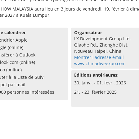
HOW MALAYSIA aura lieu en 3 jours de vendredi, 19. février à dim
ier 2027 à Kuala Lumpur.
e calendrier
Organisateur
LX Development Group Ltd.
endrier Apple
Qiaohe Rd., Zhonghe Dist.
gle (online)
Nouveau Taipei, China
nsférer à Outlook
Montrer l'adresse émail
look.com (online)
www.chinadiveexpo.com
oo (online)
Éditions antérieures:
uter à la Liste de Suivi
30. janv.. - 01. févr.. 2026
pel par mail
000 personnes intéressées
21. - 23. février 2025