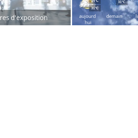
34°C
31°C
31°C
aujourd
demain
l
res d'exposition
´hui