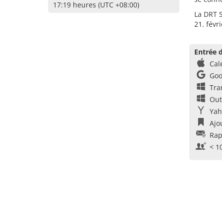
17:19 heures (UTC +08:00)
La DRT S
21. févr
Entrée d
Cal
Goo
Tra
Out
Yah
Ajo
Rap
< 1