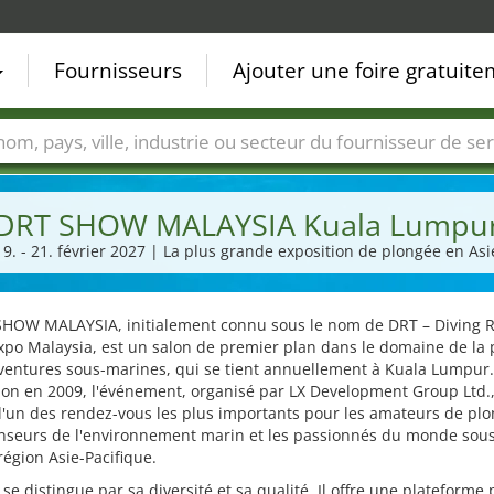
Fournisseurs
Ajouter une foire gratuit
Villes
Secteurs de foire
Secteurs du fournisseur de ser
DRT SHOW MALAYSIA Kuala Lumpu
19. - 21. février 2027 | La plus grande exposition de plongée en Asi
SHOW MALAYSIA, initialement connu sous le nom de DRT – Diving R
xpo Malaysia, est un salon de premier plan dans le domaine de la
aventures sous-marines, qui se tient annuellement à Kuala Lumpur
ion en 2009, l'événement, organisé par LX Development Group Ltd.,
'un des rendez-vous les plus importants pour les amateurs de plo
enseurs de l'environnement marin et les passionnés du monde sou
région Asie-Pacifique.
 se distingue par sa diversité et sa qualité. Il offre une plateforme