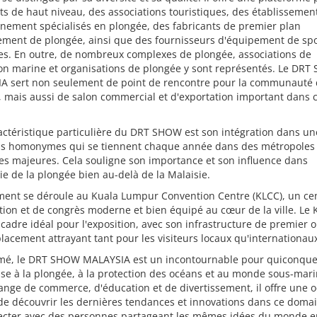
s de haut niveau, des associations touristiques, des établissemen
nement spécialisés en plongée, des fabricants de premier plan
ement de plongée, ainsi que des fournisseurs d'équipement de spo
es. En outre, de nombreux complexes de plongée, associations de
ion marine et organisations de plongée y sont représentés. Le DR
A sert non seulement de point de rencontre pour la communauté
 mais aussi de salon commercial et d'exportation important dans 
ctéristique particulière du DRT SHOW est son intégration dans un
ns homonymes qui se tiennent chaque année dans des métropoles
es majeures. Cela souligne son importance et son influence dans
rie de la plongée bien au-delà de la Malaisie.
ment se déroule au Kuala Lumpur Convention Centre (KLCC), un ce
tion et de congrès moderne et bien équipé au cœur de la ville. Le
 cadre idéal pour l'exposition, avec son infrastructure de premier o
acement attrayant tant pour les visiteurs locaux qu'internationau
mé, le DRT SHOW MALAYSIA est un incontournable pour quiconqu
sse à la plongée, à la protection des océans et au monde sous-mari
nge de commerce, d'éducation et de divertissement, il offre une 
e découvrir les dernières tendances et innovations dans ce domai
ecter avec des personnes partageant les mêmes idées du monde en