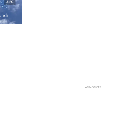
31°C
undi
ANNONCES