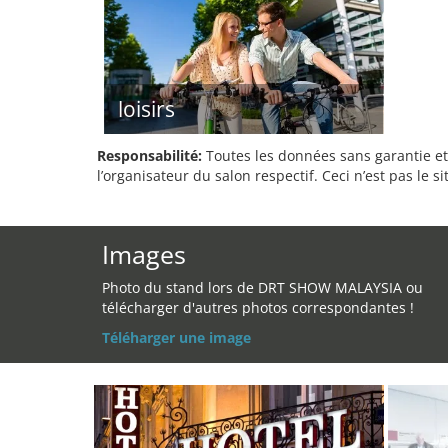
loisirs
Responsabilité:
Toutes les données sans garantie et 
l’organisateur du salon respectif. Ceci n’est pas le sit
Images
Photo du stand lors de DRT SHOW MALAYSIA ou
télécharger d'autres photos correspondantes !
Téléharger une image