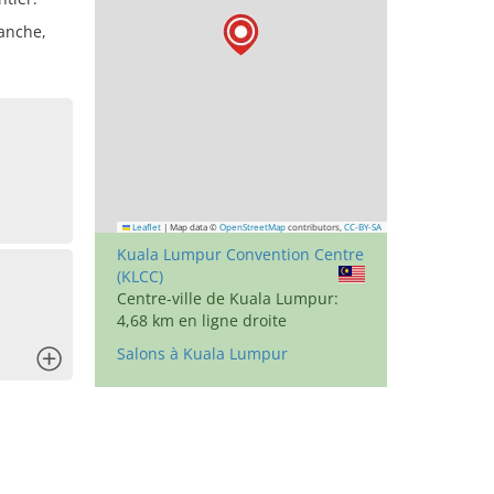
anche,
Leaflet
|
Map data ©
OpenStreetMap
contributors,
CC-BY-SA
Kuala Lumpur Convention Centre
(KLCC)
Centre-ville de Kuala Lumpur:
4,68 km en ligne droite
Salons à Kuala Lumpur
x