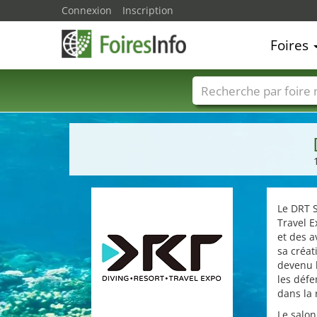
Connexion
Inscription
Foires
Foire noms
Pays
Le DRT 
Travel E
et des 
sa créat
devenu l
les déf
dans la 
Le salon