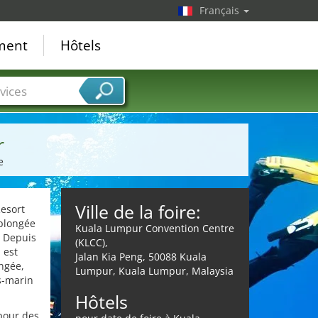
Français
ement
Hôtels
vices
r
e
Ville de la foire:
esort
 plongée
Kuala Lumpur Convention Centre
. Depuis
(KLCC),
 est
Jalan Kia Peng, 50088 Kuala
ngée,
Lumpur, Kuala Lumpur, Malaysia
s-marin
Hôtels
 pour des