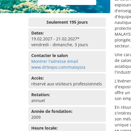
exposant
d'enseig
d'équip
Seulement 195 jours
nautiqu
protect
Dates:
MALAYSI
19.02.2027 - 21.02.2027*
plongée,
vendredi - dimanche, 3 jours
secteur.
Une cara
Contacter le salon
de salo
Montrer l'adresse émail
asiatiqu
www.drtexpo.com/malaysia
l'indust
Accès:
L'événe
réservé aux visiteurs professionnels
d'exposi
offre un
Rotation:
son empl
annuel
En résu
Année de fondation:
s'intére
2009
son méla
unique d
Heure locale:
se conn