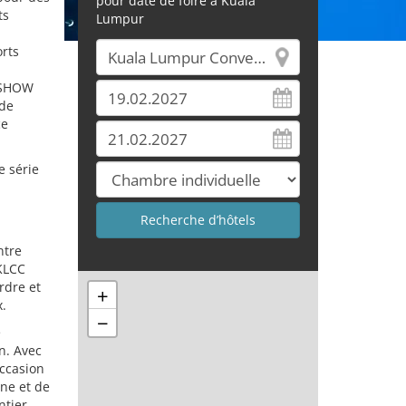
pour date de foire à Kuala
ts
Lumpur
rts
T SHOW
 de
ce
e série
ntre
 KLCC
rdre et
+
x.
−
e
n. Avec
occasion
ne et de
tier.