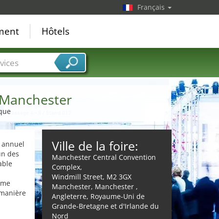
Français
ement
Hôtels
vices
 Manchester
ique
Ville de la foire:
l annuel
un des
Manchester Central Convention
able
Complex,
Windmill Street, M2 3GX
même
Manchester, Manchester ,
 manière
Angleterre, Royaume-Uni de
Grande-Bretagne et d'Irlande du
Nord