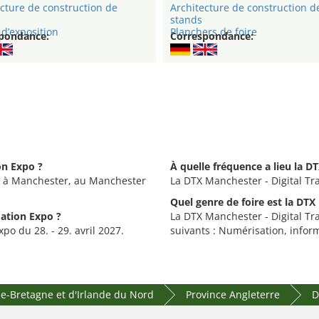
cture de construction de
Architecture de construction d
stands
d’exposition
Planchers de foire
pondance:
Correspondance:
on Expo ?
À quelle fréquence a lieu la D
eu à Manchester, au Manchester
La DTX Manchester - Digital Tr
Quel genre de foire est la DTX
mation Expo ?
La DTX Manchester - Digital Tr
po du 28. - 29. avril 2027.
suivants : Numérisation, inform
-Bretagne et d'Irlande du Nord
Province Angleterre
D