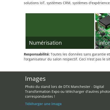
solutions IoT, systèmes CRM, systèmes d'expérience 
Numérisation
info
Responsabilité:
Toutes les données sans garantie et 
l’organisateur du salon respectif. Ceci n’est pas le sit
Images
Photo du stand lors de DTX Manchester - Digital
Transformation Expo ou télécharger d'autres photo
correspondantes !
Téléharger une image