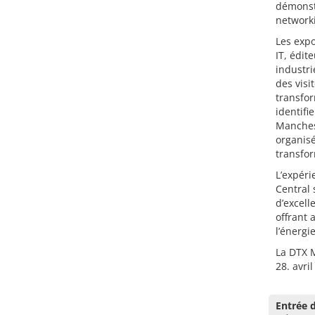
démonstr
network
Les expo
IT, édit
industri
des visi
transfor
identifi
Manchest
organisé
transfor
L’expéri
Central 
d’excell
offrant 
l’énergi
La DTX M
28. avri
Entrée d