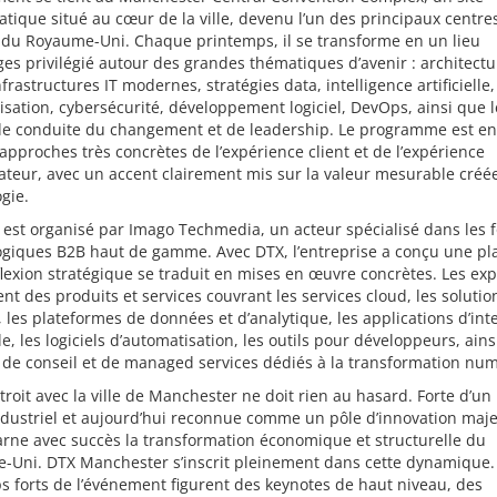
ique situé au cœur de la ville, devenu l’un des principaux centre
 du Royaume-Uni. Chaque printemps, il se transforme en un lieu
es privilégié autour des grandes thématiques d’avenir : architectu
nfrastructures IT modernes, stratégies data, intelligence artificielle,
sation, cybersécurité, développement logiciel, DevOps, ainsi que l
de conduite du changement et de leadership. Le programme est en
approches très concrètes de l’expérience client et de l’expérience
ateur, avec un accent clairement mis sur la valeur mesurable créée
gie.
 est organisé par Imago Techmedia, un acteur spécialisé dans les 
ogiques B2B haut de gamme. Avec DTX, l’entreprise a conçu une pl
flexion stratégique se traduit en mises en œuvre concrètes. Les ex
nt des produits et services couvrant les services cloud, les solutio
, les plateformes de données et d’analytique, les applications d’int
elle, les logiciels d’automatisation, les outils pour développeurs, ains
 de conseil et de managed services dédiés à la transformation nu
étroit avec la ville de Manchester ne doit rien au hasard. Forte d’un
dustriel et aujourd’hui reconnue comme un pôle d’innovation maje
carne avec succès la transformation économique et structurelle du
-Uni. DTX Manchester s’inscrit pleinement dans cette dynamique.
s forts de l’événement figurent des keynotes de haut niveau, des