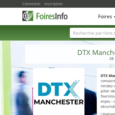
Connexion
Inscription
Foires
Foire noms
Pays
DTX Manche
28.
DTX Man
consacré
rendez-v
pilier d
fourniss
enjeu : 
sécurisé
L’événe