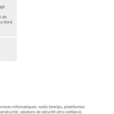
igh
i de
du Nord
services informatiques, outils DevOps, plateformes
bersécurité, solutions de sécurité zéro confiance,