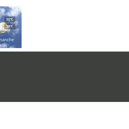
22°C
10°C
manche