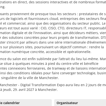
ations en direct, des sessions interactives et de nombreux forma
ing.
sants proviennent de presque tous les secteurs : prestataires de s
eurs de logiciels et fournisseurs cloud, entreprises des secteurs fin
el et commercial, ainsi que des organisations du secteur public. Le 
teurs est tout aussi varié : CIO, CISO, CTO, directeurs IT, responsab
mation digitale et de l’innovation, ainsi que décideurs métiers, vie
er des solutions concrètes pour leurs projets de transformation. DT
er s’inscrit par ailleurs dans une série internationale d’événemen
s sur plusieurs sites, poursuivant un objectif commun : rendre la
mation numérique concrète, accessible et opérationnelle.
ence du salon est enfin sublimée par l’attrait du lieu lui-même. M
se situe à quelques minutes à pied du centre-ville et bénéficie
entes connexions ferroviaires, de tramway et de liaisons internation
ainsi des conditions idéales pour faire converger technologie, busi
e singulière de la ville de Manchester.
anchester - Digital Transformation Expo aura lieu en 2 jours de m
l à jeudi, 29. avril 2027 à Manchester.
e calendrier
Organisateur