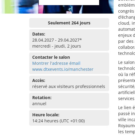
emblémat
congrès
d’échang
Seulement 264 jours
cloud, i
automati
Dates:
enjeux 
28.04.2027 - 29.04.2027*
par des 
mercredi - jeudi, 2 jours
collabor
technolo
Contacter le salon
Le salon
Montrer l'adresse émail
technol
www.dtxevents.io/manchester
où la ré
Accès:
présente
réservé aux visiteurs professionnels
sécurité
artifici
Rotation:
services
annuel
Le lien 
passé in
Heure locale:
ville in
14:24 heures (UTC +01:00)
Royaume
les temp