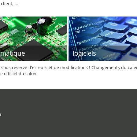
client, …
rmatique
logiciels
sous réserve d'erreurs et de modifications ! Changements du calend
e officiel du salon.
s