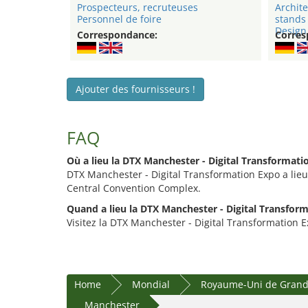
Prospecteurs, recruteuses
Archite
Personnel de foire
stands
Design 
Correspondance:
Corres
Ajouter des fournisseurs !
FAQ
Où a lieu la DTX Manchester - Digital Transformati
DTX Manchester - Digital Transformation Expo a li
Central Convention Complex.
Quand a lieu la DTX Manchester - Digital Transfor
Visitez la DTX Manchester - Digital Transformation Ex
Home
Mondial
Royaume-Uni de Grande
Manchester