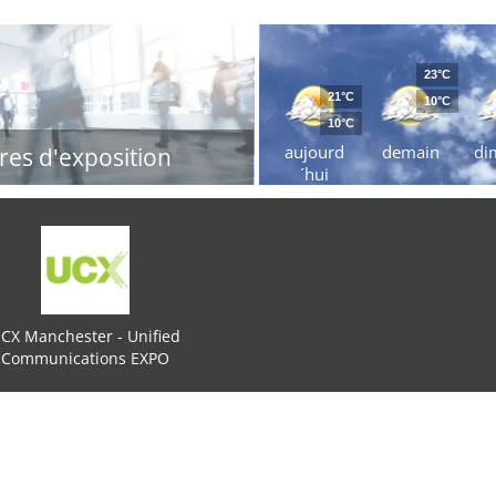
23°C
21°C
10°C
10°C
aujourd
demain
di
res d'exposition
´hui
CX Manchester - Unified
Communications EXPO