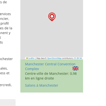
ts de
ervices
ancier,
profil
les de la
nnent y
X
ts
anchester
Leaflet
|
Map data ©
OpenStreetMap
contributors,
CC-BY-SA
Manchester Central Convention
ales,
Complex
ness et
Centre-ville de Manchester: 0,98
km en ligne droite
ercredi,
Salons à Manchester