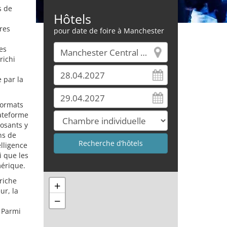
s de
Hôtels
res
pour date de foire à Manchester
es
richi
 par la
formats
ateforme
posants y
ns de
elligence
i que les
mérique.
 riche
+
ur, la
−
 Parmi