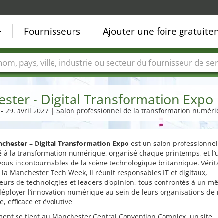
Fournisseurs
Ajouter une foire gratuit
Villes
Secteurs de foire
Secteurs du fournisseur de ser
ster - Digital Transformation Expo
 - 29. avril 2027 | Salon professionnel de la transformation numér
chester – Digital Transformation Expo
est un salon professionne
 à la transformation numérique, organisé chaque printemps, et l’
ous incontournables de la scène technologique britannique. Vérit
e la Manchester Tech Week, il réunit responsables IT et digitaux,
eurs de technologies et leaders d’opinion, tous confrontés à un 
déployer l’innovation numérique au sein de leurs organisations de
e, efficace et évolutive.
ment se tient au Manchester Central Convention Complex, un site