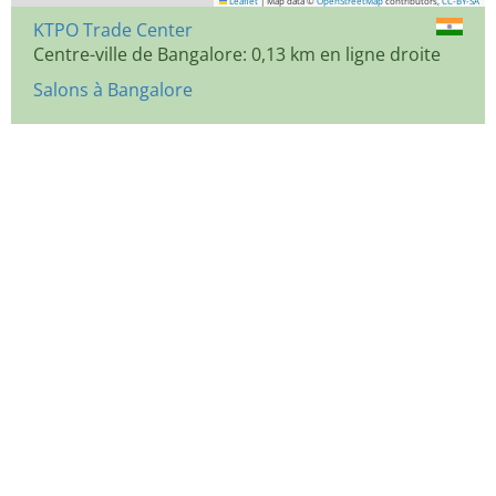
Leaflet
|
Map data ©
OpenStreetMap
contributors,
CC-BY-SA
KTPO Trade Center
Centre-ville de Bangalore: 0,13 km en ligne droite
Salons à Bangalore