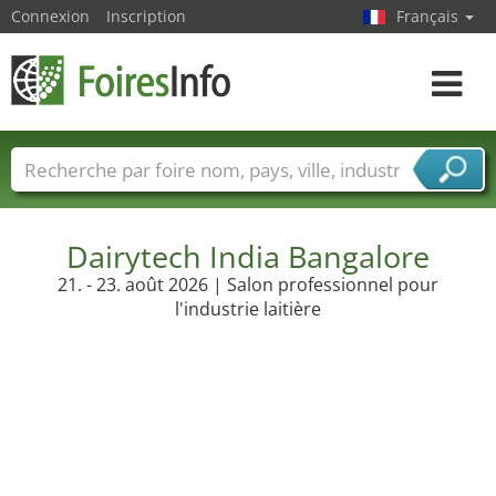
Connexion
Inscription
Français
Toggle
navigat
Foire noms
Pays
Villes
Secteurs de foire
Secteurs du fournisseur de services
Dairytech India Bangalore
21. - 23. août 2026 | Salon professionnel pour
l'industrie laitière