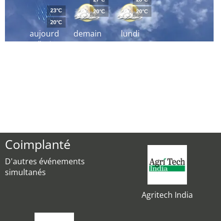
23°C
20°C
20°C
20°C
aujourd
demain
lundi
´hui
Coimplanté
D'autres événements
simultanés
Agritech India