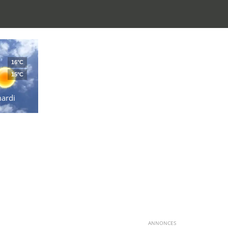
16°C
15°C
ardi
ANNONCES