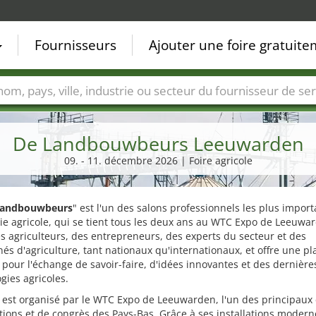
Fournisseurs
Ajouter une foire gratuit
Villes
Secteurs de foire
Secteurs du fournisseur de ser
De Landbouwbeurs Leeuwarden
09. - 11. décembre 2026 | Foire agricole
Landbouwbeurs
" est l'un des salons professionnels les plus impor
rie agricole, qui se tient tous les deux ans au WTC Expo de Leeuwar
es agriculteurs, des entrepreneurs, des experts du secteur et des
és d'agriculture, tant nationaux qu'internationaux, et offre une p
 pour l'échange de savoir-faire, d'idées innovantes et des dernière
gies agricoles.
 est organisé par le WTC Expo de Leeuwarden, l'un des principaux
tions et de congrès des Pays-Bas. Grâce à ses installations modern