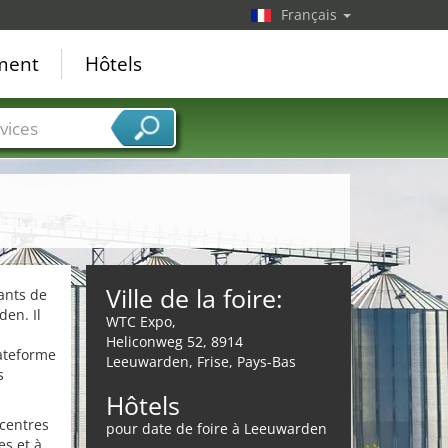
Français
ement
Hôtels
vices
Ville de la foire:
tants de
den. Il
WTC Expo,
Heliconweg 52, 8914
lateforme
Leeuwarden, Frise, Pays-Bas
s
Hôtels
 centres
pour date de foire à Leeuwarden
es et à