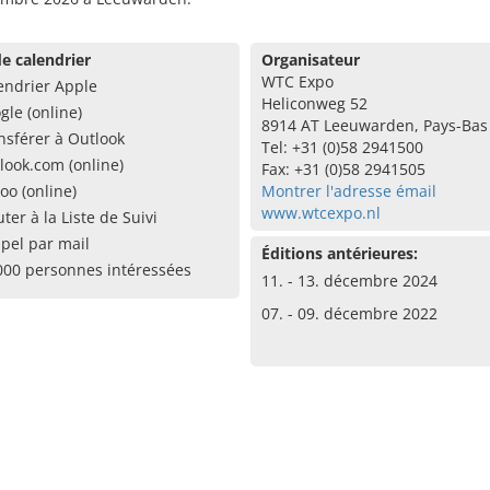
e calendrier
Organisateur
WTC Expo
endrier Apple
Heliconweg 52
gle (online)
8914 AT Leeuwarden, Pays-Bas
nsférer à Outlook
Tel: +31 (0)58 2941500
look.com (online)
Fax: +31 (0)58 2941505
oo (online)
Montrer l'adresse émail
www.wtcexpo.nl
uter à la Liste de Suivi
pel par mail
Éditions antérieures:
000 personnes intéressées
11. - 13. décembre 2024
07. - 09. décembre 2022