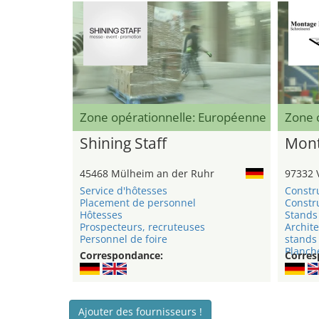
Zone opérationnelle: Européenne
Zone 
Shining Staff
Mont
45468 Mülheim an der Ruhr
97332 
Service d'hôtesses
Constr
Placement de personnel
Constru
Hôtesses
Stands 
Prospecteurs, recruteuses
Archite
Personnel de foire
stands
Planche
Correspondance:
Corres
Ajouter des fournisseurs !