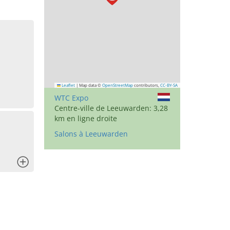
Leaflet
|
Map data ©
OpenStreetMap
contributors,
CC-BY-SA
WTC Expo
Centre-ville de Leeuwarden: 3,28
km en ligne droite
Salons à Leeuwarden
x