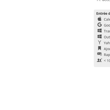
Entrée d
Cal
Goo
Tra
Out
Yah
Ajo
Rap
< 1