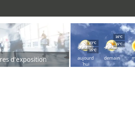
16°C
23°C
15°C
15°C
aujourd
demain
m
res d'exposition
´hui