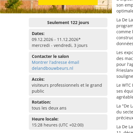
son emp
optimal
La De L
Seulement 122 jours
programm
comme l'
Dates:
construc
09.12.2026 - 11.12.2026*
données 
mercredi - vendredi, 3 jours
Les expo
Contacter le salon
des mach
Montrer l'adresse émail
pour l'a
delandbouwbeurs.nl
Frieslan
souligne
Accès:
visiteurs professionnels et le grand
Le WTC E
public
ses équ
agréable
Rotation:
La "De 
tous les deux ans
du secte
précieux
Heure locale:
15:28 heures (UTC +02:00)
La De L
11. déc