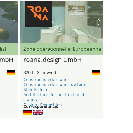
ial
Zone opérationnelle: Européenne
GmbH
roana.design GmbH
82031 Grünwald
Construction de stands
Construction de stands de foire
n
Stands de foire
Architecture de construction de
stands
Design d’exposition
Correspondance: