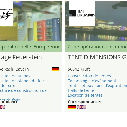
opérationnelle: Européenne
Zone opérationnelle: mond
age Feuerstein
TENT DIMENSIONS 
Volkach, Bayern
56642 Kruft
uction de stands
Construction de tentes
ction de stands de foire
Technologie d’événement
de foire
Tentes et pavillons d’expositio
cture de construction de
Halls de tente
Location de tentes
rs de foire
pondance:
Correspondance: