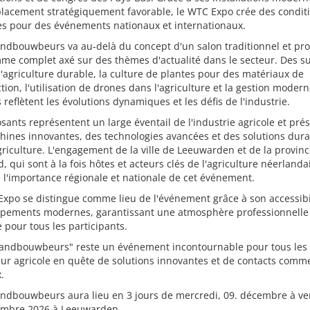
lacement stratégiquement favorable, le WTC Expo crée des condit
es pour des événements nationaux et internationaux.
andbouwbeurs va au-delà du concept d'un salon traditionnel et pr
e complet axé sur des thèmes d'actualité dans le secteur. Des su
agriculture durable, la culture de plantes pour des matériaux de
tion, l'utilisation de drones dans l'agriculture et la gestion moder
reflètent les évolutions dynamiques et les défis de l'industrie.
sants représentent un large éventail de l'industrie agricole et pré
ines innovantes, des technologies avancées et des solutions dura
griculture. L'engagement de la ville de Leeuwarden et de la provin
d, qui sont à la fois hôtes et acteurs clés de l'agriculture néerlanda
 l'importance régionale et nationale de cet événement.
xpo se distingue comme lieu de l'événement grâce à son accessibil
ipements modernes, garantissant une atmosphère professionnelle
 pour tous les participants.
Landbouwbeurs" reste un événement incontournable pour tous les 
ur agricole en quête de solutions innovantes et de contacts comm
.
andbouwbeurs aura lieu en 3 jours de mercredi, 09. décembre à ve
embre 2026 à Leeuwarden.