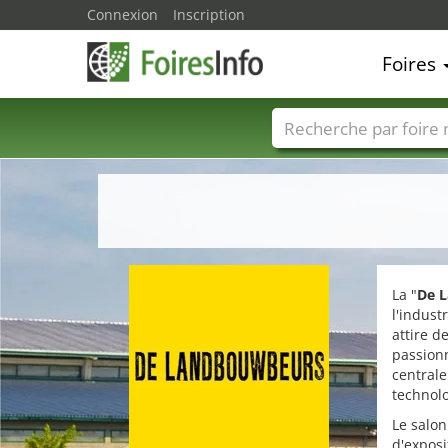
Connexion
Inscription
Foires
Foire noms
Pays
La "
De 
l'indust
attire d
passionn
centrale
technolo
Le salon
d'exposi