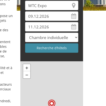
ions
opose un
jets
ne des
sentent
bles
ce de
ise,
+
ité et à
 et
−
acteurs
erciaux
ndredi,