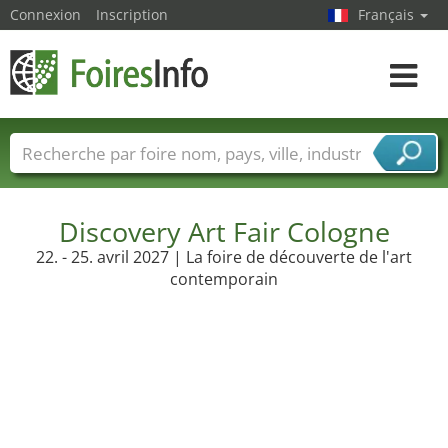
Connexion
Inscription
Français
Toggle
navigat
Foire noms
Pays
Villes
Secteurs de foire
Secteurs du fournisseur de services
Discovery Art Fair Cologne
22. - 25. avril 2027 | La foire de découverte de l'art
contemporain