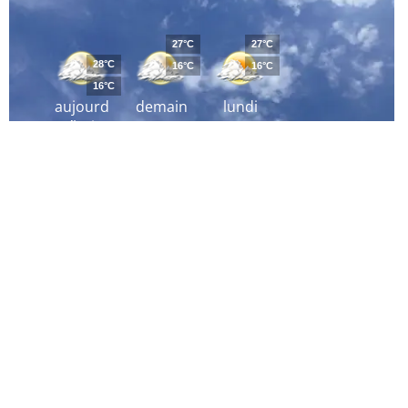
27°C
27°C
28°C
16°C
16°C
16°C
aujourd
demain
lundi
´hui