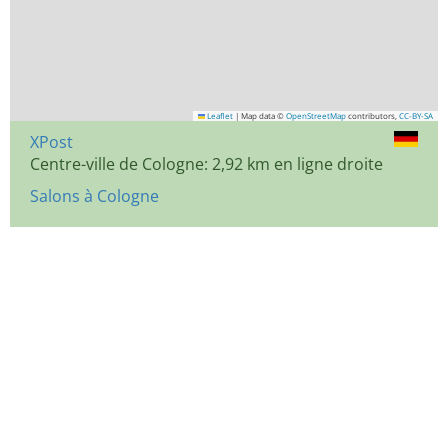
Leaflet
|
Map data ©
OpenStreetMap
contributors,
CC-BY-SA
XPost
Centre-ville de Cologne: 2,92 km en ligne droite
Salons à Cologne