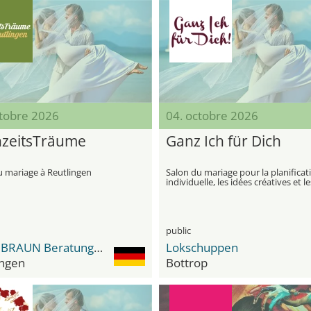
ctobre 2026
04. octobre 2026
zeitsTräume
Ganz Ich für Dich
u mariage à Reutlingen
Salon du mariage pour la planificat
individuelle, les idées créatives et le
prestataires de services régionaux
public
HOLZ BRAUN Beratungscenter
Lokschuppen
ingen
Bottrop