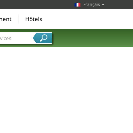
Français
ement
Hôtels
vices