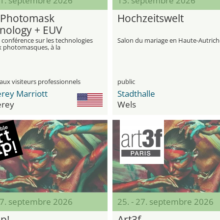
 11. septembre 2026
13. septembre 2026
 Photomask
Hochzeitswelt
nology + EUV
ography
 conférence sur les technologies
Salon du mariage en Haute-Autrich
ux photomasques, à la
aphie EUV et aux procédés
s
aux visiteurs professionnels
public
rey Marriott
Stadthalle
rey
Wels
 27. septembre 2026
25. - 27. septembre 2026
Up!
Art3f