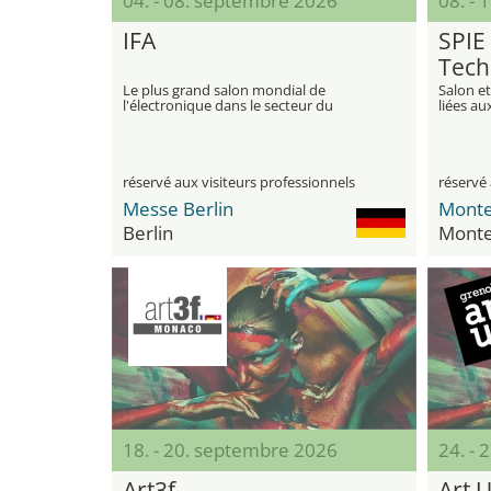
04. - 08. septembre 2026
08. -
IFA
SPIE
Tech
Lith
Le plus grand salon mondial de
Salon et
l'électronique dans le secteur du
liées a
divertissement et des appareils
lithogr
électroménagers
associé
réservé aux visiteurs professionnels
réservé 
Messe Berlin
Monte
Berlin
Monte
18. - 20. septembre 2026
24. -
Art3f
Art 